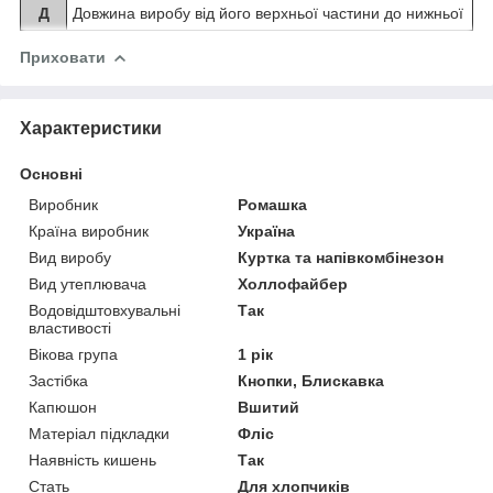
Д
Довжина виробу від його верхньої частини до нижньої
Приховати
Характеристики
Основні
Виробник
Ромашка
Країна виробник
Україна
Вид виробу
Куртка та напівкомбінезон
Вид утеплювача
Холлофайбер
Водовідштовхувальні
Так
властивості
Вікова група
1 рік
Застібка
Кнопки, Блискавка
Капюшон
Вшитий
Матеріал підкладки
Фліс
Наявність кишень
Так
Стать
Для хлопчиків