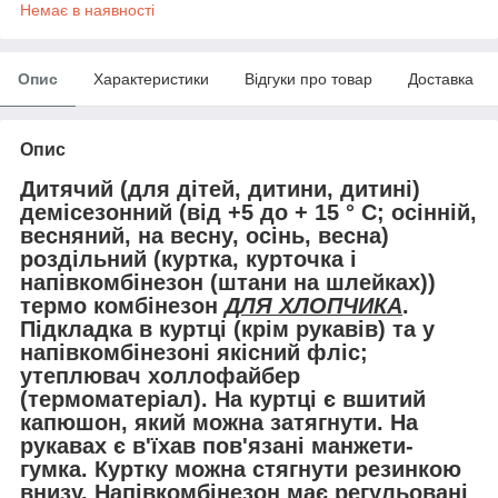
Немає в наявності
Опис
Характеристики
Відгуки про товар
Доставка
Опис
Дитячий (для дітей, дитини, дитині)
демісезонний (
від +5 до + 15 ° С
; осінній,
весняний, на весну, осінь, весна)
роздільний (куртка, курточка і
напівкомбінезон (штани на шлейках))
термо комбінезон
ДЛЯ ХЛОПЧИКА
.
Підкладка в куртці (крім рукавів) та у
напівкомбінезоні якісний
фліс
;
утеплювач
холлофайбер
(
термоматеріал
). На куртці є вшитий
капюшон
, який можна затягнути. На
рукавах є в'їхав пов'язані манжети-
гумка. Куртку можна
стягнути
резинкою
внизу
.
Напівкомбінезон має регульовані