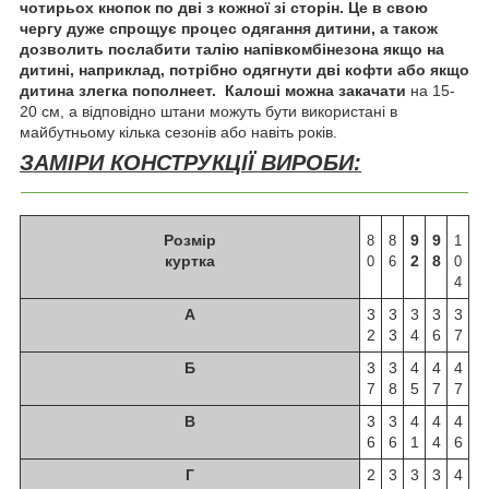
чотирьох
кнопок по дві з кожної зі сторін. Це в свою
чергу дуже спрощує процес одягання дитини, а також
дозволить послабити талію напівкомбінезона якщо на
дитині, наприклад, потрібно одягнути дві кофти або якщо
дитина злегка пополнеет.
Калоші можна закачати
на 15-
20 см, а відповідно штани можуть бути використані в
майбутньому кілька сезонів або навіть років.
ЗАМІРИ КОНСТРУКЦІЇ ВИРОБИ:
Розмір
9
9
8
8
1
куртка
2
8
0
6
0
4
А
3
3
3
3
3
2
3
4
6
7
Б
3
3
4
4
4
7
8
5
7
7
В
3
3
4
4
4
6
6
1
4
6
Г
2
3
3
3
4