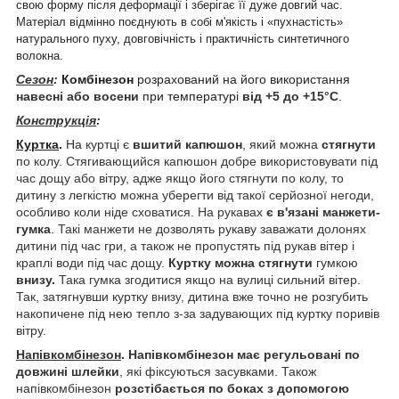
свою форму після деформації і зберігає її дуже довгий час.
Матеріал відмінно поєднують в собі м'якість і «пухнастість»
натурального пуху, довговічність і практичність синтетичного
волокна.
Сезон
:
Комбінезон
розрахований на його використання
навесні або восени
при
температурі
від +5 до +15°С
.
Конструкція
:
Куртка
.
На куртці є
вшитий капюшон
, який можна
стягнути
по колу. Стягивающийся капюшон добре використовувати під
час дощу або вітру, адже якщо його стягнути по колу, то
дитину з легкістю можна уберегти від такої серйозної негоди,
особливо коли ніде сховатися. На рукавах
є в'язані манжети-
гумка
. Такі манжети не дозволять рукаву заважати долонях
дитини під час гри, а також не пропустять під рукав вітер і
краплі води під час дощу.
Куртку можна стягнути
гумкою
внизу.
Така гумка згодитися якщо на вулиці сильний вітер.
Так, затягнувши куртку
дитина вже точно не розгубить
внизу,
накопичене під нею тепло з-за задувающих під куртку поривів
вітру.
Напівкомбінезон
.
Напівкомбінезон має регульовані по
довжині шлейки
, які фіксуються засувками. Також
напівкомбінезон
розстібається по боках з допомогою