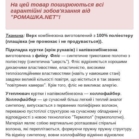
На цей товар поширюються всі
гарантійні зобов'язання від
"РОМАШКА.NET"!
Тканина
:
Верх
комбінезона виготовлений з
100% поліестеру
(плащівка (не промокає і не продувається)).
Підкладка куртки (крім рукавів) і напівкомбінезона
виготовлена з
флісу
.
Фліс
― синтетичне трикотажне полотно з
поліестеру (синтетична "шерсть"). Фліс відрізняється хорошими
дихаючими властивостями, еластичністю, високими
теплоізоляційними властивостями (навіть у намокшем стані)
завдяки великій кількості повітря, що міститься в так званих
"повітряних камерах". Крім того, фліс не викликає алергію.
Утеплювач
куртки і напівкомбінезона ―
холлофайбер
.
Холлофайбер
―
це сучасний більш легкий і теплий аналог
синтепону, випускається з первинних поліефірних волокон,
переважно пустотілої структурою на сучасному обладнанні у
відповідності з новою технологією "Термопол" (термополотно).
Матеріал являє собою вертикально розташовані спіральні
волокна, які переплітаються, формуючи пружну пружну структуру.
На відміну синтепону, вовни холлофайбер відмінно відновлює