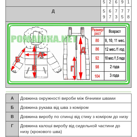
5
2
6
9
1
Д
5
6
7
7
7
9
7
3
5
8
А
Довжина окружності вироби між бічними швами
Б
Довжина рукава від шва з коміром
В
Довжина виробу по спинці від стику з коміром до низу
Г
Довжина калоші виробу від сидельной частини до
низу (крокового шва)