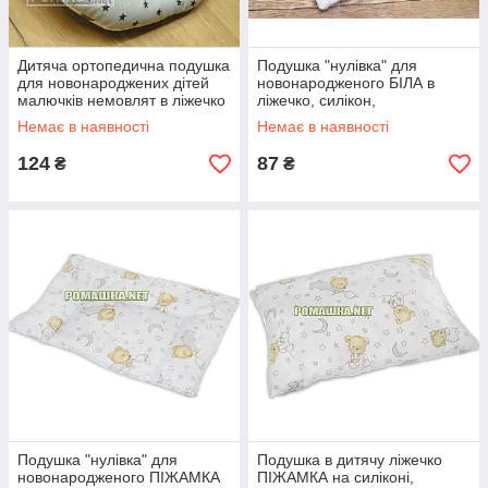
Дитяча ортопедична подушка
Подушка "нулівка" для
для новонароджених дітей
новонародженого БІЛА в
малючків немовлят в ліжечко
ліжечко, силікон,
4656 Сірий
гіпоалергенна, верх 100%
Немає в наявності
Немає в наявності
бавовна, 58х38 см
124
87
₴
₴
Подушка "нулівка" для
Подушка в дитячу ліжечко
новонародженого ПІЖАМКА
ПІЖАМКА на силіконі,