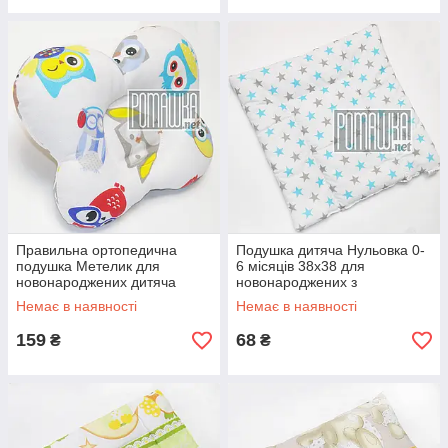
Правильна ортопедична
Подушка дитяча Нульовка 0-
подушка Метелик для
6 місяців 38х38 для
новонароджених дитяча
новонароджених з
ортопедична Метелик 3972
народження гіпоалергенна
Немає в наявності
Немає в наявності
Салатовий 2
4558 Бірюзовий
159
68
₴
₴