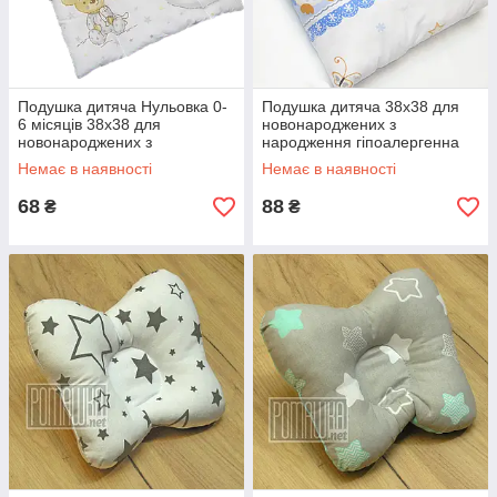
Подушка дитяча Нульовка 0-
Подушка дитяча 38х38 для
6 місяців 38х38 для
новонароджених з
новонароджених з
народження гіпоалергенна
народження гіпоалергенна
4559 Блакитний
Немає в наявності
Немає в наявності
4558 Бежевий
68
88
₴
₴