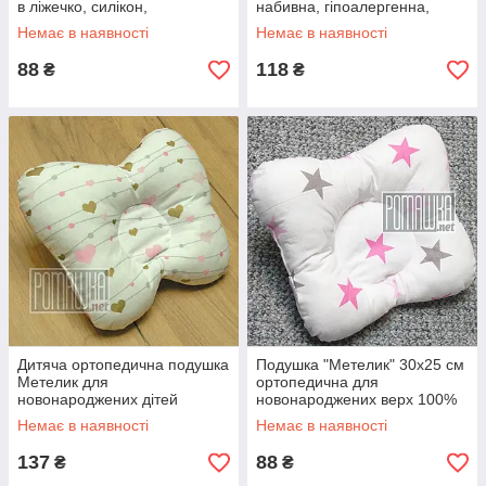
в ліжечко, силікон,
набивна, гіпоалергенна,
гіпоалергенна, верх 100%
чохол: 100% бавовна, 58х38
Немає в наявності
Немає в наявності
бавовна, 58х38 см
см, Білий
88
118
₴
₴
Дитяча ортопедична подушка
Подушка "Метелик" 30х25 см
Метелик для
ортопедична для
новонароджених дітей
новонароджених верх 100%
малючків немовлят в ліжечко
бавовна 4060 Рожевий 10
Немає в наявності
Немає в наявності
4060 Рожевий
137
88
₴
₴