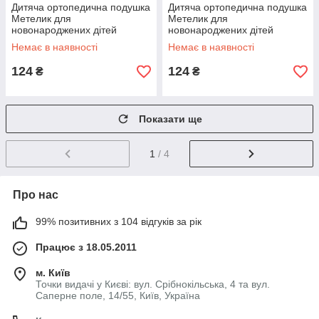
Дитяча ортопедична подушка
Дитяча ортопедична подушка
Метелик для
Метелик для
новонароджених дітей
новонароджених дітей
малючків немовлят в ліжечко
малючків немовлят в ліжечко
Немає в наявності
Немає в наявності
4060 Білий
4060 Сірий
124
124
₴
₴
Показати ще
1
/ 4
Про нас
99% позитивних з 104 відгуків за рік
Працює з 18.05.2011
м. Київ
Точки видачі у Києві: вул. Срібнокільська, 4 та вул.
Саперне поле, 14/55, Київ, Україна