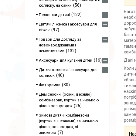
56
коляску, на санки
Багат
122
Пелюшки дитячі
необх
дорос
Дитячі ліжечка і аксесуари для
забув
97
ліжок
багат
Товари для догляду за
матер
новонародженими і
гаман
132
немовлятами
комбі
Далі 
16
Аксесуари для купання дітей
Коли 
Дитячі коляски і аксесуари для
дитин
40
колясок
«боль
30
Фоторамки
тижні
наскі
Демісезонні (осінні, весняні)
потрі
комбінезони, куртки за низькою
занад
26
ціною розпродаж
розмі
замов
Зимові дитячі комбінезони
розмі
(куртки зі штанами) за низькою
ціною, розпродаж, зі
7
знижкою
Нас