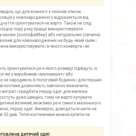
евидно, що для кожного з сезонів список
уляція у новонародженого відрізняється від
ідчуття орієнтуватися не варто. Також не слід
холодну пору року краще використовувати
сучасних (холлофайбер) або натуральних (овчина)
езонів для новонароджених на будь-який смак і
на використовувати і в якості конверта і як
ь орієнтуватися речі якого розміру підійдуть їх
я які з виробників «маломерят» або
е не народився, в пологовий будинок і для перших
іагностики дозволяють завчасно визначити,
х витрат і придбати першу одяг для малюка
и ростуть дуже швидко, тому не варто купувати
 дитина великий, можливо речі самого маленького
асно, першу одяг, ймовірно, доведеться шити на
ж 50 див. Теплі костюмчики можна купити на
отовлена дитячий одяг.