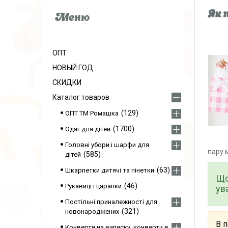
Як 
ОПТ
НОВЫЙ ГОД
СКИДКИ
Каталог товаров
129
ОПТ ТМ Ромашка
1700
Одяг для дітей
Головні убори і шарфи для
пару м
585
дітей
63
Шкарпетки дитячі та пінетки
Що
46
Рукавиці і царапки
ув
Постільні приналежності для
321
новонароджених
В п
Конверти на виписку, конверти в