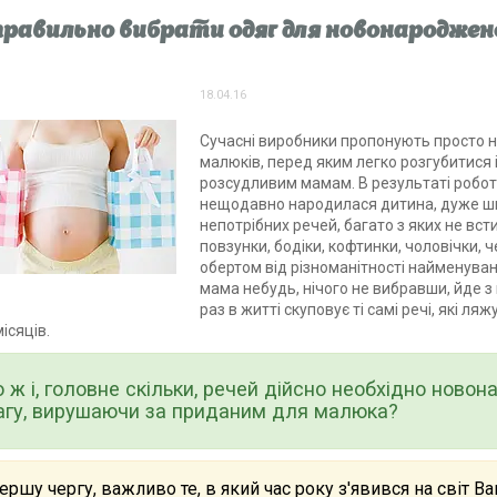
правильно вибрати одяг для новонароджено
18.04.16
Сучасні виробники пропонують просто 
малюків, перед яким легко розгубитися 
розсудливим мамам. В результаті роботи
нещодавно народилася дитина, дуже шв
непотрібних речей, багато з яких не вст
повзунки, бодіки, кофтинки, чоловічки, 
обертом від різноманітності найменувань
мама небудь, нічого не вибравши, йде з 
раз в житті скуповує ті самі речі, які 
ісяців.
 ж і, головне скільки, речей дійсно необхідно новон
агу, вирушаючи за приданим для малюка?
ершу чергу, важливо те, в який час року з'явився на світ 