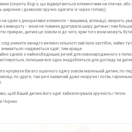
вини (існують боді з, що відвертаються елементами на плечах, або 
ь широкою і дозволяє зручно одягати їх через голову);
о на одязі є декоративні елементи – вишивка, аплікації, зверніть ув
и з вивороту – вони не повинні дратувати шкіру дитини і тим більше
стю прикрас, дитині це зовсім ні до чого, крім того вони можуть бут
 слід уникати занадто великої кількості зав'язок застібок, зайво ту
 знімається і надівається одяг, тим краще.
чайно однією з найнеобхідніших речей для новонародженого є пелю
истовується, пелюшки все одно знадобляться для догляду за дити
рто купувати багато ошатного одягу зовсім маленькій дитині, по-пер
 місяці, по-друге, такі речі зазвичай дуже незручні і потім, гарнен
і.
во, щоб Вашій дитині його одяг забезпечувала зручність і тепло.
а Чорних