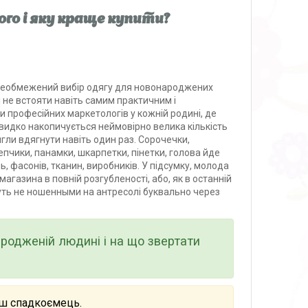
го і яку краще купити?
необмежений вибір одягу для новонароджених
і не встояти навіть самим практичним і
 професійних маркетологів у кожній родині, де
идко накопичується неймовірно велика кількість
игли вдягнути навіть один раз. Сорочечки,
чепчики, панамки, шкарпетки, пінетки, голова йде
, фасонів, тканин, виробників. У підсумку, молода
магазина в повній розгубленості, або, як в останній
ляжуть не ношенными на антресолі буквально через
ародженій людині і на що звертати
Ваш спадкоємець.