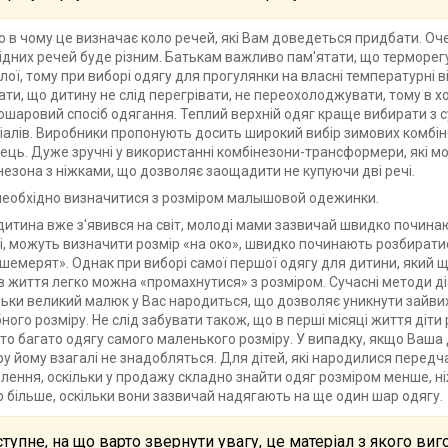
о в чому це визначає коло речей, які Вам доведеться придбати. Оч
ідних речей буде різним. Батькам важливо пам'ятати, що терморег
лої, тому при виборі одягу для прогулянки на власні температурні в
ати, що дитину не слід перегрівати, не переохолоджувати, тому в 
ошаровий спосіб одягання. Теплий верхній одяг краще вибирати з 
іалів. Виробники пропонують досить широкий вибір зимових комбін
ець. Дуже зручні у використанні комбінезони-трансформери, які мож
незона з ніжками, що дозволяє заощадити не купуючи дві речі.
необхідно визначитися з розміром малышовой одежинки.
дитина вже з'явився на світ, молоді мами зазвичай швидко починают
і, можуть визначити розмір «на око», швидко починають розбиратис
шемерят». Однак при виборі самої першої одягу для дитини, який щ
в життя легко можна «промахнутися» з розміром. Сучасні методи д
льки великий малюк у Вас народиться, що дозволяє уникнути зайви
бного розміру. Не слід забувати також, що в перші місяці життя діт
то багато одягу самого маленького розміру. У випадку, якщо Ваша
ру йому взагалі не знадобляться. Для дітей, які народилися передч
лення, оскільки у продажу складно знайти одяг розміром менше, ні
р більше, оскільки вони зазвичай надягають на ще один шар одягу.
тупне, на що варто звернути увагу, це матеріал з якого виг