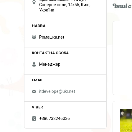
Саперне поле, 14/55, Київ,
Інші 
Україна
Ромашка.net
Менеджер
itdevelope@ukr.net
+380732246036