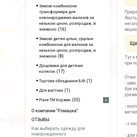
Зимові комбінезони
Приро
трансформери для
Якіст
новонароджених малюків за
негат
низькою ціною, розпродаж, зі
16
міцніс
знижкою
Зимові дитячі цільні, суцільні
Ще 
комбінезони для малюків за
низькою ціною, розпродаж, зі
8
знижкою
Тут є
при по
Дощовики для дитячих
17
колясок
Отже:
1
Торгове обладнання Б/В
- шви
був з
1
Для вагітних
рукав
55
Різне ТМ Коржик
- кно
О компании "Ромашка"
метал
ОТЗЫВЫ
- з за
Как выбирать одежду для
новорожденного
- для