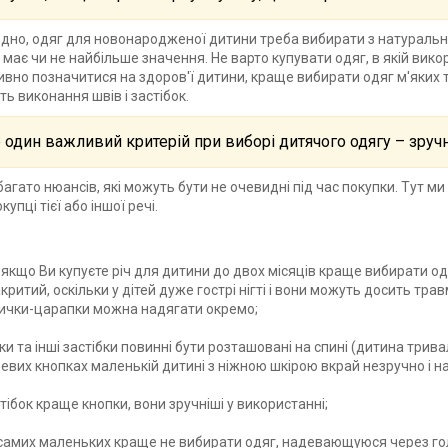
дно, одяг для новонародженої дитини треба вибирати з натуральни
ь має чи не найбільше значення. Не варто купувати одяг, в якій вик
ивно позначитися на здоров'ї дитини, краще вибирати одяг м'яких то
ть виконання швів і застібок.
один важливий критерій при виборі дитячого одягу – зручн
 багато нюансів, які можуть бути не очевидні під час покупки. Тут 
купці тієї або іншої речі.
, якщо Ви купуєте річ для дитини до двох місяців краще вибирати о
акритий, оскільки у дітей дуже гострі нігті і вони можуть досить тр
ички-царапки можна надягати окремо;
пки та інші застібки повинні бути розташовані на спині (дитина трив
евих кнопках маленькій дитині з ніжною шкірою вкрай незручно і на
стібок краще кнопки, вони зручніші у використанні;
 самих маленьких краще не вибирати одяг, надевающуюся через го