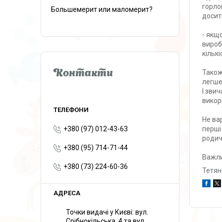
горло
Большемерит или маломерит?
досит
- якщ
вироб
кількі
Також
Контакти
легше
І зви
викор
Не ва
перші
+380 (97) 012-43-63
родич
+380 (95) 714-71-44
Важли
+380 (73) 224-60-36
Тетян
Точки видачі у Києві: вул.
Срібнокільська, 4 та вул.