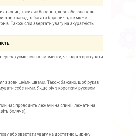
х тканин, таких як бавовна, льон або фланель.
ористано занадто багато барвників, це може
нів. Також слід звертати увагу на акуратність і
ість.
ми перерахуємо основні моменти, які варто врахувати
дяг з зовнішніми швами. Також бажано, щоб рукав
авмувати себе ними. Якщо річ з коротким рукавом
алий час проводить лежачи на спині, і лежати на
віть боляче);
лову або звертати увагу на достатню ширину