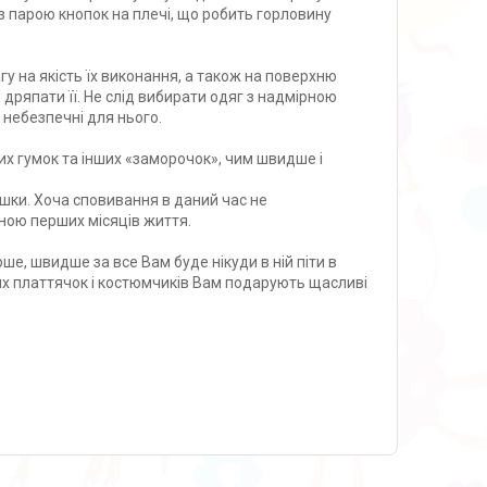
з парою кнопок на плечі, що робить горловину
агу на якість їх виконання, а також на поверхню
 дряпати її. Не слід вибирати одяг з надмірною
и небезпечні для нього.
гих гумок та інших «заморочок», чим швидше і
шки. Хоча сповивання в даний час не
ною перших місяців життя.
ше, швидше за все Вам буде нікуди в ній піти в
ьких платтячок і костюмчиків Вам подарують щасливі