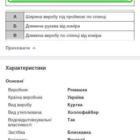
А
Ширина виробу під проймою по спинці
Б
Довжина рукава від коміра
В
Довжина виробу по спинці від коміра
Приховати
Характеристики
Основні
Виробник
Ромашка
Країна виробник
Україна
Вид виробу
Куртка
Вид утеплювача
Холлофайбер
Водовідштовхувальні
Так
властивості
Застібка
Блискавка
Капюшон
Вшитий