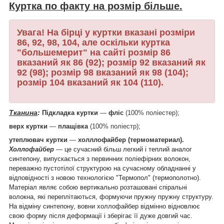
Куртка по факту на розмір більше.
Увага! На бірці у куртки вказані розміри
86, 92, 98, 104, але оскільки куртка
"большемерит" на сайті розмір 86
вказаний як 86 (92); розмір 92 вказаний як
92 (98); розмір 98 вказаний як 98 (104);
розмір 104 вказаний як 104 (110).
Тканина
:
Підкладка куртки
―
фліс
(
100% поліестер);
верх куртки
―
плащівка
(100% поліестр);
утеплювач куртки
―
холллофайбер (термоматериал)
.
Холлофайбер
―
це сучасний більш легкий і теплий аналог
синтепону, випускається з первинних поліефірних волокон,
переважно пустотілої структурою на сучасному обладнанні у
відповідності з новою технологією "Термопол" (термополотно).
Матеріал являє собою вертикально розташовані спіральні
волокна, які переплітаються, формуючи пружну пружну структуру.
На відміну синтепону, вовни холлофайбер відмінно відновлює
свою форму після деформації і зберігає її дуже довгий час.