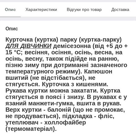
Опис
Характеристики
Відгуки про товар
Доставка
Опис
Курточка (куртка) парку (куртка-парку)
ДЛЯ ДІВЧИНКИ
демісезонна (
від +5 до +
15 °С
; весіння, осіння, осінь, весна, на
осінь, весну, також підійде на ранню,
пізню зиму при дотриманні зазначеного
температурного режиму). Капюшон
вшитий (не відстібається), не
стягується. Курточка з кишенями.
Рукава куртки можна закатати. Куртка
стягується в поясі і знизу. В рукавах є у
язаний манжети-гумка, вшита в рукав.
Верх куртки - балоній (що не промокає,
не продувається), підкладка - фліс,
утеплювач - холлофайбер
(термоматеріал).