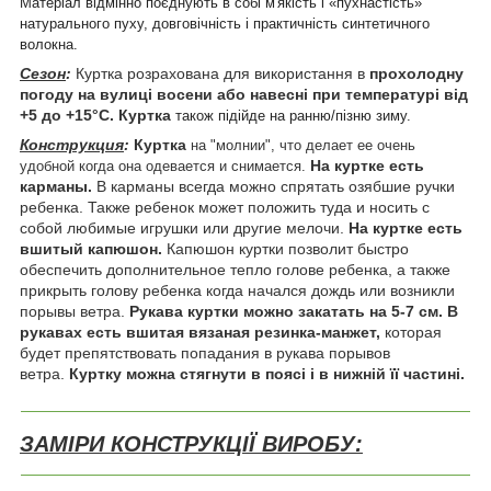
Матеріал відмінно поєднують в собі м'якість і «пухнастість»
натурального пуху, довговічність і практичність синтетичного
волокна.
Сезон
:
Куртка розрахована для використання в
прохолодну
погоду
на вулиці восени або навесні при температурі
від
+5 до +15°С.
Куртка
також підійде на ранню/пізню зиму.
Конструкция
:
Куртка
на "молнии", что делает ее очень
На куртке есть
удобной когда она одевается и снимается.
карманы.
В карманы всегда можно спрятать озябшие ручки
ребенка. Также ребенок может положить туда и носить с
собой любимые игрушки или другие мелочи.
На куртке есть
вшитый капюшон.
Капюшон куртки позволит быстро
обеспечить дополнительное тепло голове ребенка, а также
прикрыть голову ребенка когда начался дождь или возникли
порывы ветра.
Рукава куртки можно закатать на 5-7 см. В
рукавах есть вшитая вязаная резинка-манжет,
которая
будет препятствовать попадания в рукава порывов
ветра.
Куртку можна стягнути в поясі і в нижній її частині.
ЗАМІРИ КОНСТРУКЦІЇ ВИРОБУ: