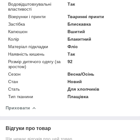
Водовідштовхувальні
Так
властивості
Візерунки і принти
Тваринні принти
Застібка
Блискавка
Капюшон
Вшитий
Колір
Блакитний
Матеріал підкладки
Фліс
Наявність кишень
Так
Розмір дитячого одягу (за
92
зростом)
Сезон
Весна/Осінь
Стан
Новий
Стать
Для хлопчиків
Тип тканини
Плащівка
Приховати
Відгуки про товар
Ще немає відгуків про цей товар