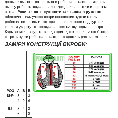
дополнительное тепло голове ребенка, а также прикрыть
голову ребенка когда начался дождь или возникли порывы
ветра.
Резинки по окружности капюшона и рукавов
обеспечат наилучшее соприкосновение куртки к телу
ребенка, не позволит потерять накопленное под курткой
тепло и
от попадания под куртку порывов ветра.
уберегут
Карманчики на куртке всегда пригодятся если нужно быстро
согреть ручки ребенка, а также что хранить разные мелочи.
ЗАМІРИ КОНСТРУКЦІЇ ВИРОБИ:
РОЗ
А
Б
В
МІР
86
3
4
3
4
0
6
92
3
4
3
6
2
8