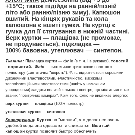
+15
°С;
також підійде на ранній/пізній
літо або ранню/пізню зиму).
Капюшон
вшитий
.
На кінцях рукавів та кола
капюшона
є вшиті гумки
. На куртці є
гумка для її стягування в нижній частині.
Верх куртки ―
плащівка
(не промокає,
не продувається), підкладка ―
100%
бавовна
, утеплювач ―
синтепон
.
Тканина
:
фліс
товстий
Підкладка куртки ―
(в т. ч. і в рукавах
)
,
і ворсистий.
Фліс
― синтетичне трикотажне полотно з
поліестеру (синтетична "шерсть"). Фліс відрізняється хорошими
дихаючими властивостями, еластичністю, високими
теплоізоляційними властивостями (навіть у намокшем
упоряд
оянии)
завдяки великій кількості повітря, що міститься в так
званих "повітряних камерах".
Крім того, фліс не викликає алергію;
верх куртки
―
плащівка
(100% поліестр);
утеплювач куртки
―
синтепон
.
Конструкция
:
Куртка
на "молнии", что делает ее очень
удобной когда она одевается и снимается.
Вшитый
капюшон
куртки позволит быстро обеспечить