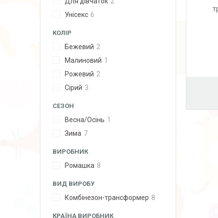
Для дівчаток
2
т
Унісекс
6
КОЛІР
Бежевий
2
Малиновий
1
Рожевий
2
Сірий
3
СЕЗОН
Весна/Осінь
1
Зима
7
ВИРОБНИК
Ромашка
8
ВИД ВИРОБУ
Комбінезон-трансформер
8
КРАЇНА ВИРОБНИК