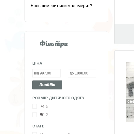
Большемерит или маломерит?
Фільтри
ЦІНА
Знайти
РОЗМІР ДИТЯЧОГО ОДЯГУ
74
5
80
3
СТАТЬ