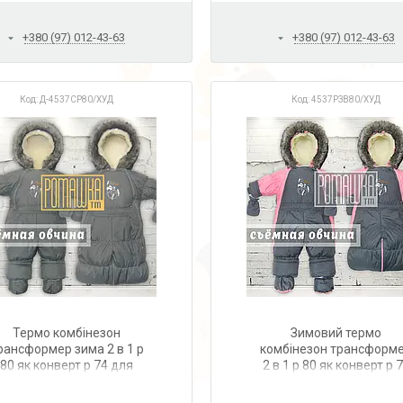
+380 (97) 012-43-63
+380 (97) 012-43-63
Д-4537СР80/ХУД
4537РЗВ80/ХУД
Термо комбінезон
Зимовий термо
рансформер зима 2 в 1 р
комбінезон трансформ
80 як конверт р 74 для
2 в 1 р 80 як конверт р 
новонародженого зі
для новонароджених
знімною овчиною 4537
знімна овчина 4537