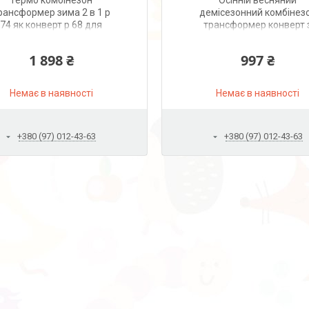
Термо комбінезон
Осінній весняний
рансформер зима 2 в 1 р
демісезонний комбінез
74 як конверт р 68 для
трансформер конверт 
новонародженого зі
ручками для
знімною овчиною 4537
новонароджених весн
1 898 ₴
997 ₴
Сірий
осінь 3833
Немає в наявності
Немає в наявності
+380 (97) 012-43-63
+380 (97) 012-43-63