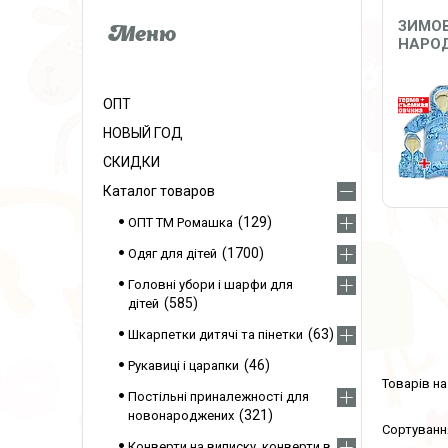
ЗИМОВ
НАРОД
ОПТ
НОВЫЙ ГОД
СКИДКИ
Каталог товаров
129
ОПТ ТМ Ромашка
1700
Одяг для дітей
Головні убори і шарфи для
585
дітей
63
Шкарпетки дитячі та пінетки
46
Рукавиці і царапки
Постільні приналежності для
321
новонароджених
Конверти на виписку, конверти в