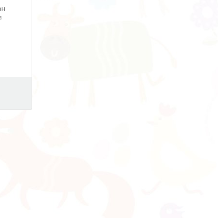
он
з
а