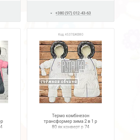
+380 (97) 012-43-63
4537БЖВ80
Термо комбінезон
ер
трансформер зима 2 в 1 р
74
80 як конверт р 74
новонародженому овчина
відстібається 4537