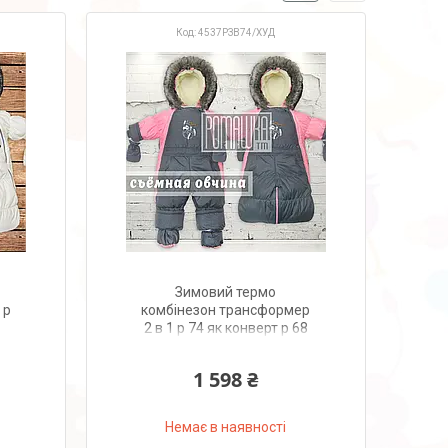
4537РЗВ74/ХУД
Зимовий термо
 р
комбінезон трансформер
2 в 1 р 74 як конверт р 68
для новонароджених
7
знімна овчина 4537
1 598 ₴
Рожевий
Немає в наявності