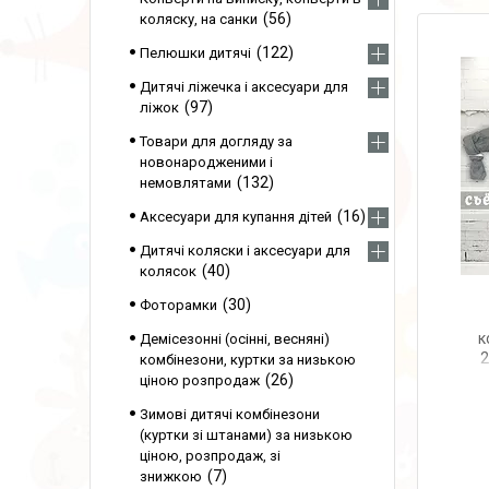
56
коляску, на санки
122
Пелюшки дитячі
Дитячі ліжечка і аксесуари для
97
ліжок
Товари для догляду за
новонародженими і
132
немовлятами
16
Аксесуари для купання дітей
Дитячі коляски і аксесуари для
40
колясок
30
Фоторамки
к
Демісезонні (осінні, весняні)
2
комбінезони, куртки за низькою
26
ціною розпродаж
з
Зимові дитячі комбінезони
(куртки зі штанами) за низькою
ціною, розпродаж, зі
7
знижкою