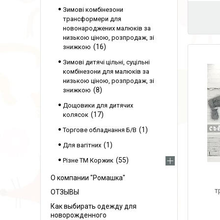
Зимові комбінезони
трансформери для
новонароджених малюків за
низькою ціною, розпродаж, зі
16
знижкою
Зимові дитячі цільні, суцільні
комбінезони для малюків за
низькою ціною, розпродаж, зі
8
знижкою
Дощовики для дитячих
17
колясок
1
Торгове обладнання Б/В
1
Для вагітних
55
Різне ТМ Коржик
О компании "Ромашка"
т
ОТЗЫВЫ
Как выбирать одежду для
новорожденного