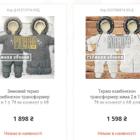
Д-4537СР74/ХУД
4537БЖВ74/ХУ-Д
Зимовий термо
Термо комбінезон
омбінезон трансформер
трансформер зима 2 в 1
 в 1 р 74 як конверт р 68
74 як конверт р 68 для
для новонароджених
новонародженого зі
німна овчина 4537 Сірий
знімною овчиною 453
1 898 ₴
1 598 ₴
БЖВ
Немає в наявності
Немає в наявності