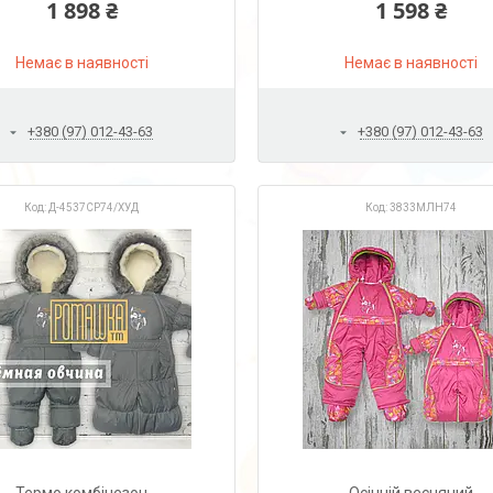
1 898 ₴
1 598 ₴
Сірий
Рожевий
Немає в наявності
Немає в наявності
+380 (97) 012-43-63
+380 (97) 012-43-63
Д-4537СР74/ХУД
3833МЛН74