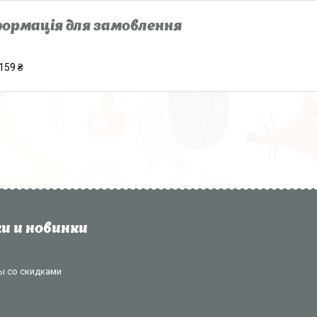
ормація для замовлення
159 ₴
и и новинки
ы со скидками