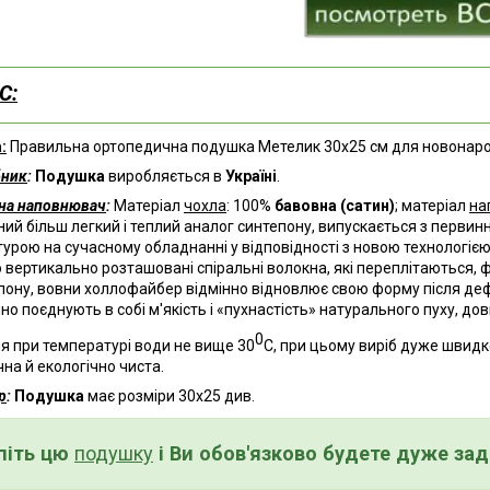
С:
:
Правильна ортопедична подушка Метелик 30х25 см для новонар
бник
:
Подушка
виробляється в
Україні
.
на наповнювач
:
Матеріал
чохла
: 100%
бавовна (сатин)
; матеріал
на
ний більш легкий і теплий аналог синтепону, випускається з первин
турою на сучасному обладнанні у відповідності з новою технологіє
 вертикально розташовані спіральні волокна, які переплітаються, 
пону, вовни холлофайбер відмінно відновлює свою форму після дефор
нно поєднують в собі м'якість і «пухнастість» натурального пуху, до
0
я при температурі води не вище 3
0
С
, при цьому виріб дуже швидко
ічна й екологічно чиста.
р
:
Подушка
має розміри 30х25 див.
піть цю
подушку
і
Ви обов'язково будете дуже за