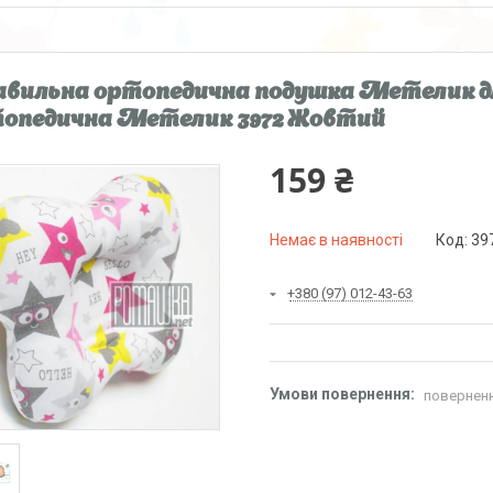
вильна ортопедична подушка Метелик д
опедична Метелик 3972 Жовтий
159 ₴
Немає в наявності
Код:
39
+380 (97) 012-43-63
поверненн