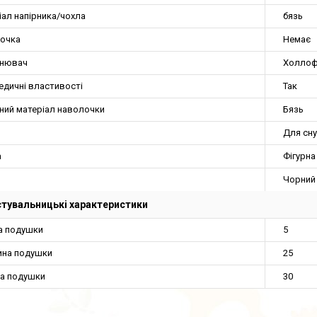
іал напірника/чохла
бязь
очка
Немає
нювач
Холлоф
едичні властивості
Так
ний матеріал наволочки
Бязь
Для сну
а
Фігурна
Чорний
тувальницькі характеристики
а подушки
5
на подушки
25
а подушки
30