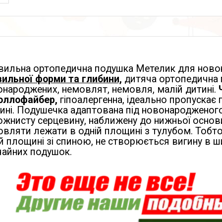
вильна ортопедична подушка Метелик для ново
вильної форми та глибини,
дитяча ортопедична 
онароджених, немовлят, немовля, малій дитині.
оллофайбер,
гіпоалергенна, ідеально пропускає п
ні. Подушечка адаптована під новонародженого
жнисту серцевину, наближену до нижньої основ
овляти лежати в одній площині з тулубом. Тобт
й площині зі спиною, не створюється вигину в ши
чайних подушок.