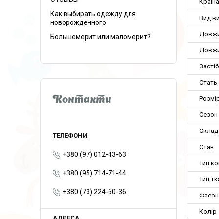
Країн
Как выбирать одежду для
Вид в
новорожденного
Довжи
Большемерит или маломерит?
Довжи
Застіб
Стать
Розмір
Контакти
Сезон
Склад
Стан
+380 (97) 012-43-63
Тип ко
+380 (95) 714-71-44
Тип тк
+380 (73) 224-60-36
Фасон
Колір