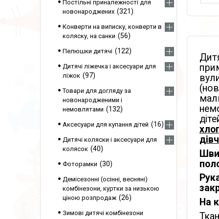
Постільні приналежності для
321
новонароджених
Конверти на виписку, конверти в
56
коляску, на санки
122
Пелюшки дитячі
Дитя
прим
Дитячі ліжечка і аксесуари для
97
ліжок
вули
(но
Товари для догляду за
мал
новонародженими і
немо
132
немовлятами
діте
16
Аксесуари для купання дітей
хлоп
дівч
Дитячі коляски і аксесуари для
40
колясок
Шви 
поло
30
Фоторамки
Рука
Демісезонні (осінні, весняні)
закр
комбінезони, куртки за низькою
26
ціною розпродаж
На 
Зимові дитячі комбінезони
Ткан