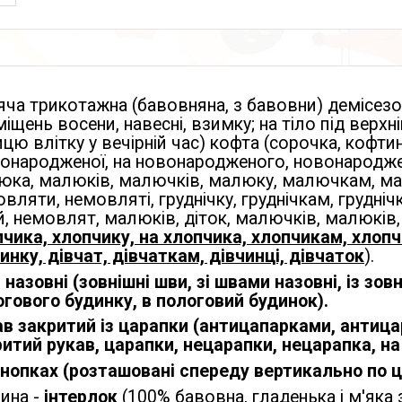
ча трикотажна (бавовняна, з бавовни) демісезо
іщень восени, навесні, взимку; на тіло під верхні
цю влітку у вечірній час) кофта (сорочка, кофт
вонародженої, на новонародженого, новонародже
юка, малюків, малючків, малюку, малючкам, ма
вляти, немовляті, груднічку, груднічкам, грудніч
й, немовлят, малюків, діток, малючків, малюків,
чика, хлопчику, на хлопчика, хлопчикам, хлопчи
инку, дівчат, дівчаткам, дівчинці, дівчаток
).
назовні (зовнішні шви, зі швами назовні, із зо
гового будинку, в пологовий будинок).
в закритий із царапки (антицапарками, антица
итий рукав, царапки, нецарапки, нецарапка, на 
кнопках (розташовані спереду вертикально по ц
ина -
інтерлок
(100% бавовна, гладенька і м'яка 