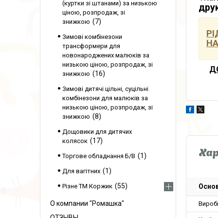
(куртки зі штанами) за низькою
друк
ціною, розпродаж, зі
7
знижкою
РІ
Зимові комбінезони
НА
трансформери для
новонароджених малюків за
низькою ціною, розпродаж, зі
Д
16
знижкою
Зимові дитячі цільні, суцільні
комбінезони для малюків за
низькою ціною, розпродаж, зі
8
знижкою
Дощовики для дитячих
17
колясок
Ха
1
Торгове обладнання Б/В
1
Для вагітних
55
Основ
Різне ТМ Коржик
О компании "Ромашка"
Вироб
ОТЗЫВЫ