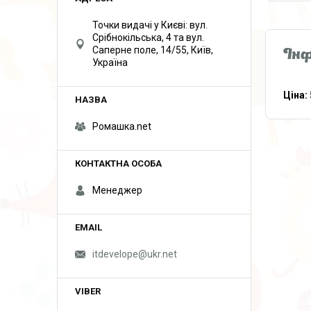
Точки видачі у Києві: вул.
Срібнокільська, 4 та вул.
Саперне поле, 14/55, Київ,
Інф
Україна
Ціна:
Ромашка.net
Менеджер
itdevelope@ukr.net