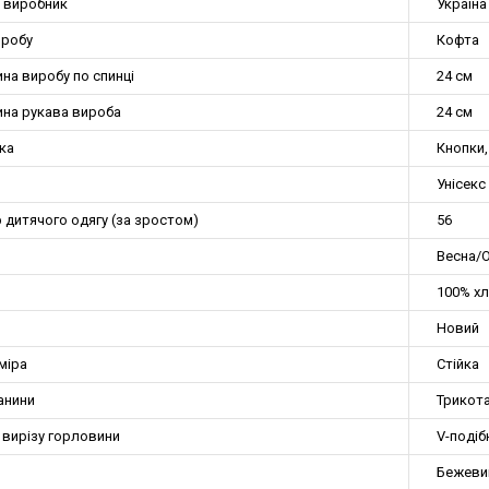
а виробник
Україна
иробу
Кофта
на виробу по спинці
24 см
на рукава вироба
24 см
ка
Кнопки
Унісекс
 дитячого одягу (за зростом)
56
Весна/О
100% хл
Новий
міра
Стійка
анини
Трикот
 вирізу горловини
V-подіб
Бежеви