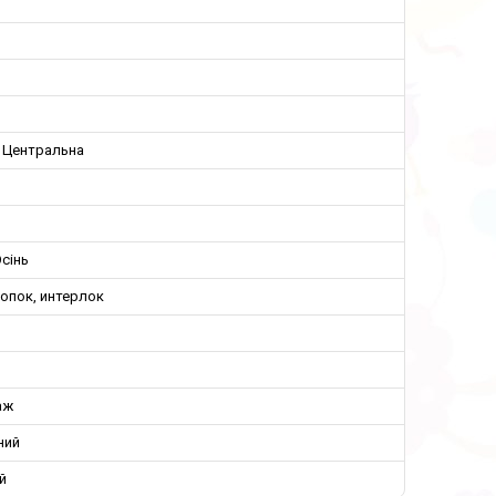
, Центральна
сінь
опок, интерлок
аж
ний
й