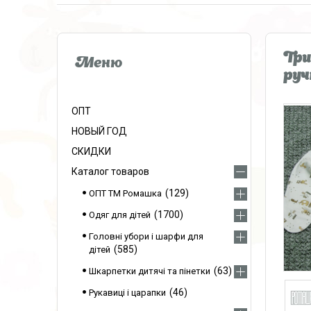
Три
руч
ОПТ
НОВЫЙ ГОД
СКИДКИ
Каталог товаров
129
ОПТ ТМ Ромашка
1700
Одяг для дітей
Головні убори і шарфи для
585
дітей
63
Шкарпетки дитячі та пінетки
46
Рукавиці і царапки