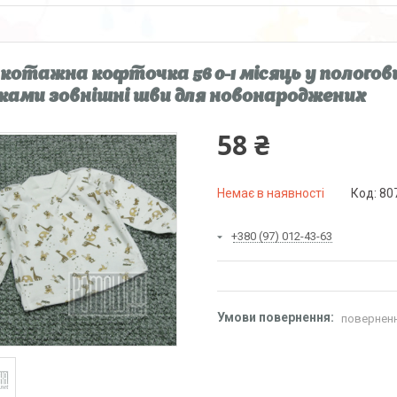
котажна кофточка 56 0-1 місяць у пологов
ками зовнішні шви для новонароджених
58 ₴
Немає в наявності
Код:
80
+380 (97) 012-43-63
поверненн