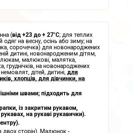
нна (
від +23 до + 27°С
; для теплих
й одяг на весну, осінь або зиму; на
инка, сорочечка) для новонароджених
ній дитині, новонародженим дітям,
люкам, малюкові, малятка,
ка, груднічків, на новонароджених
 немовлят, дітей, дитині,
для
ків, хлопців, для дівчинки, на
внішніми швами; підходить для
рапки, із закритим рукавом,
рукавах, на рукаві рукавички).
ентру).
з двох сторін). Малюнок -