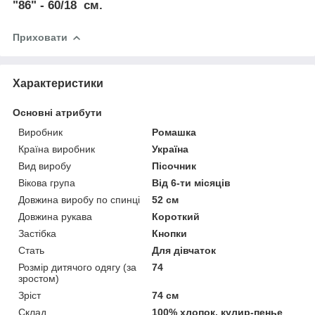
"
86
" - 60/18 см.
Приховати
Характеристики
Основні атрибути
Виробник
Ромашка
Країна виробник
Україна
Вид виробу
Пісочник
Вікова група
Від 6-ти місяців
Довжина виробу по спинці
52 см
Довжина рукава
Короткий
Застібка
Кнопки
Стать
Для дівчаток
Розмір дитячого одягу (за
74
зростом)
Зріст
74 см
Склад
100% хлопок, кулир-пенье