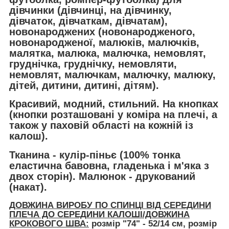
дівчинки (дівчинці, на дівчинку,
дівчаток, дівчаткам, дівчатам),
новонароджених (новонародженого,
новонародженої, малюків, малючків,
малятка, малюка, малючка, немовлят,
груднічка, груднічку, немовляти,
немовлят, малючкам, малючку, малюку,
дітей, дитини, дитині, дітям).
Красивий, модний, стильний.
На кнопках
(кнопки розташовані у коміра на плечі, а
також у паховій області на кожній із
калош).
Тканина -
кулір-піньє
(100% тонка
еластична бавовна, гладенька і м'яка з
двох сторін). Малюнок -
друкований
(накат).
ДОВЖИНА ВИРОБУ ПО СПИНЦІ ВІД СЕРЕДИНИ
ПЛЕЧА ДО СЕРЕДИНИ КАЛОШІ/ДОВЖИНА
КРОКОВОГО ШВА:
розмір "
74
" - 52/14 см, розмір