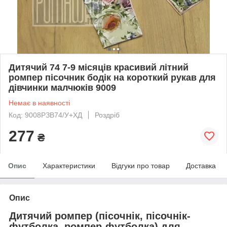
Дитячий 74 7-9 місяців красивий літний
ромпер пісочник бодік на короткий рукав для
дівчинки малчюків 9009
Немає в наявності
Код: 9008РЗВ74/У+ХД
Роздріб
277
₴
Опис
Характеристики
Відгуки про товар
Доставка
Опис
Дитячий ромпер (пісочнік, пісочнік-
футболка, ромпер-футболка) для