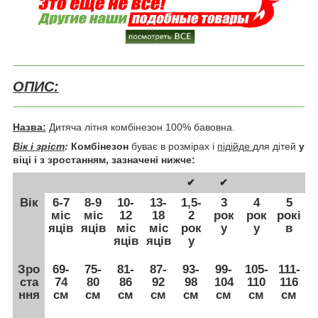
ОПИС:
Назва:
Дитяча
літня комбінезон
100% бавовна.
Вік і зріст
:
Комбінезон
буває в розмірах і
підійде
для дітей
у
віці і з зростанням, зазначені нижче:
✔
✔
Вік
6-7
8-9
10-
13-
1,5-
3
4
5
міс
міс
12
18
2
рок
рок
рокі
яців
яців
міс
міс
рок
у
у
в
яців
яців
у
Зро
69-
75-
81-
87-
93-
99-
105-
111-
ста
74
80
86
92
98
104
110
116
ння
см
см
см
см
см
см
см
см