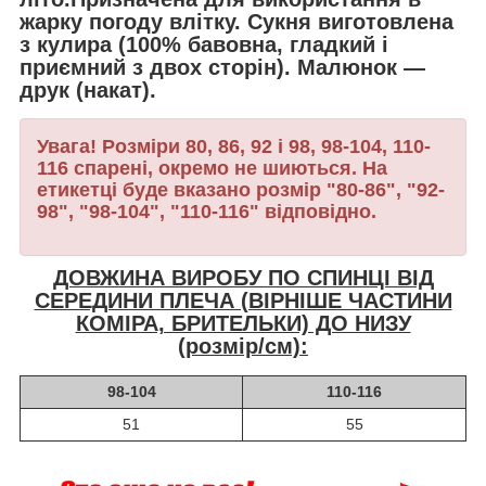
жарку погоду влітку. Сукня виготовлена
з
кулира
(100% бавовна, гладкий і
приємний з двох сторін). Малюнок ―
друк (накат).
Увага! Розміри 80, 86, 92 і 98, 98-104, 110-
116 спарені, окремо не шиються. На
етикетці буде вказано розмір "80-86", "92-
98", "98-104", "110-116" відповідно.
ДОВЖИНА ВИРОБУ ПО СПИНЦІ ВІД
СЕРЕДИНИ ПЛЕЧА (ВІРНІШЕ ЧАСТИНИ
КОМІРА, БРИТЕЛЬКИ) ДО НИЗУ
(розмір/см):
98-104
110-116
51
55