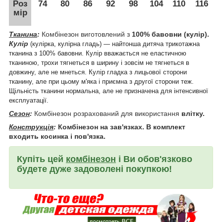
Роз
74
80
86
92
98
104
110
116
мір
Тканина
:
Комбінезон виготовлений з
100% бавовни (кулір).
Кулір
(кулірка, кулірна гладь) ― найтонша дитяча трикотажна
тканина з 100% бавовни. Кулір вважається не еластичною
тканиною, трохи тягнеться в ширину і зовсім не тягнеться в
довжину, але не мнеться. Кулір гладка з лицьової сторони
тканину, але при цьому м'яка і приємна з другої сторони теж.
Щільність тканини нормальна, але не призначена для інтенсивної
експлуатації.
Сезон
:
Комбінезон розрахований для використання
влітку.
Конструкція
:
Комбінезон на зав'язках. В комплект
входить косинка і пов'язка.
Купіть цей
комбінезон
і Ви обов'язково
будете дуже задоволені покупкою!