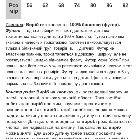
Роз
56
62
68
74
80
86
92
мір
Тканина
:
Виріб
виготовлено з
100% бавовни (футер).
Футер
― одна з найприємніших і делікатних дитячих
трикотажних тканин для тіла з 100% бавовни. Футер найтонша
тканина з начесных трикотажних полотен і використовується
тільки в білизняний групі товарів, в. ч. дитячих. Футер не
еластична тканина, трохи тягнеться в довжину і ширину, але не
розтягується і швидко відновлює форму. Футер може "сісти" при
пранні, але його легко можна розтягнути механічним шляхом після
прання до колишніх розмірів. Футер гладка тканина з одного боку,
а з іншого має ворсинки дуже м'які на дотик. Щільність тканини
нормальна і забезпечить її нормальну довговічність.
Конструкція
:
Виріб на кнопках
, які
розташовані зверху на
плечі і горловині, а також у паховій області
. Така застібка
робить наш
виріб
простим, зручним і практичним у
використанні. Так,
виріб
з такої застібкою з легкістю можна
надіти на дитину просто посадивши дитину на горизонтальну
поверхню. Для цього попередньо на
виробі
розстібаються всі
кнопки і він надівається на дитину. Так само легко
виріб
можна зняти. Для цього дитину треба також посадити на
горизонтальну поверхню, розстебнути всі кнопки і зняти боді.