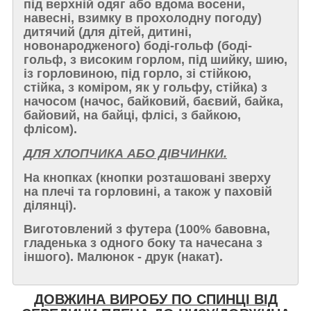
під верхній одяг або вдома восени,
навесні, взимку в прохолодну погоду)
дитячий (для дітей, дитині,
новонародженого) боді-гольф (боді-
гольф, з високим горлом, під шийку, шию,
із горловиною, під горло, зі стійкою,
стійка, з коміром, як у гольфу, стійка) з
начосом (начос, байковий, баєвий, байка,
байовий, на байці, флісі, з байкою,
флісом).
ДЛЯ ХЛОПЧИКА АБО ДІВЧИНКИ.
На кнопках
(кнопки розташовані зверху
на плечі та горловині, а також у паховій
ділянці).
Виготовлений з
футера
(100% бавовна,
гладенька з одного боку та начесана з
іншого). Малюнок - друк (накат).
ДОВЖИНА ВИРОБУ ПО СПИНЦІ ВІД