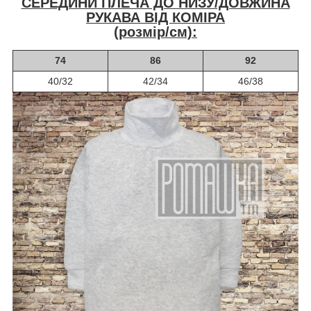
СЕРЕДИНИ ПЛЕЧА ДО НИЗУ/ДОВЖИНА
РУКАВА ВІД КОМІРА
(розмір/см):
74
86
92
40/32
42/34
46/38