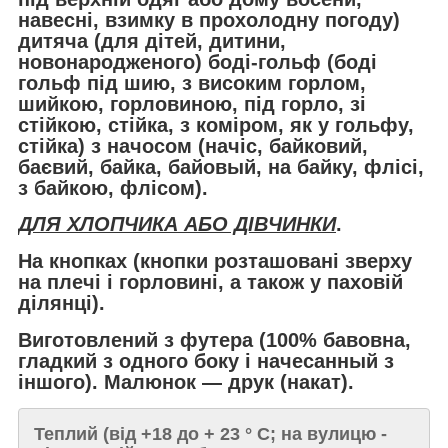
навесні, взимку в прохолодну погоду)
дитяча (для дітей, дитини,
новонародженого) боді-гольф (боді
гольф під шию, з високим горлом,
шийкою, горловиною, під горло, зі
стійкою, стійка, з коміром, як у гольфу,
стійка) з начосом (начіс, байковий,
баєвий, байка, байовый, на байку, флісі,
з байкою, флісом).
ДЛЯ ХЛОПЧИКА АБО ДІВЧИНКИ
.
На кнопках
(кнопки
розташовані зверху
на плечі і горловині, а також у паховій
ділянці
).
Виготовлений з
футера
(100% бавовна,
гладкий з одного боку і начесанный з
іншого). Малюнок ― друк (накат).
Теплий (
від +18 до + 23 ° С
; на вулицю -