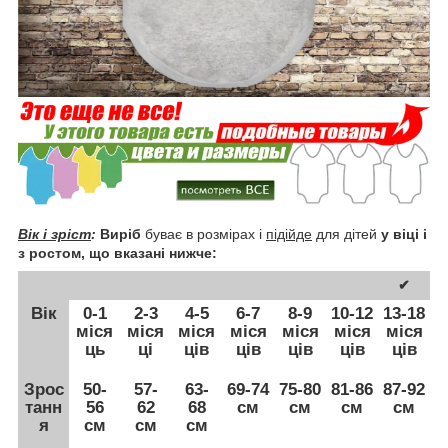
Вік і зріст
:
Виріб
буває в розмірах і
підійде
для дітей
у віці і
з ростом, що вказані нижче:
✔
Вік
0-1
2-3
4-5
6-7
8-9
10-12
13-18
міся
міся
міся
міся
міся
міся
міся
ць
ці
ців
ців
ців
ців
ців
Зрос
50-
57-
63-
69-74
75-80
81-86
87-92
танн
56
62
68
см
см
см
см
я
см
см
см