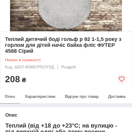
Теплий дитячий боді гольф р 92 1-1,5 року з
горлом для дітей начіс байка фліс ФУТЕР
4588 Сірий
Немає в наявності
Код: ШБЛ-4588СР92/УХД
Роздріб
208
₴
Опис
Характеристики
Відгуки про товар
Доставка
Опис
Теплий (
від +18 до +23°С
; на вулицю -
під верхній одяг або дому восени,