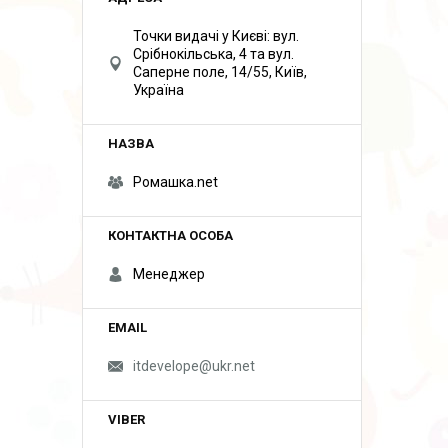
Точки видачі у Києві: вул.
Срібнокільська, 4 та вул.
Саперне поле, 14/55, Київ,
Україна
Ромашка.net
Менеджер
itdevelope@ukr.net