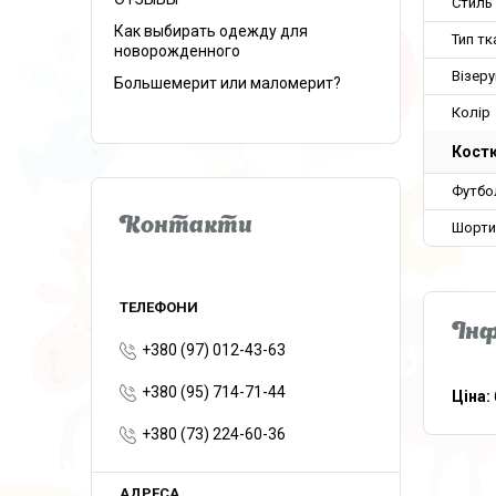
Стиль
Как выбирать одежду для
Тип тк
новорожденного
Візеру
Большемерит или маломерит?
Колір
Кост
Футбо
Контакти
Шорти
Інф
+380 (97) 012-43-63
+380 (95) 714-71-44
Ціна:
+380 (73) 224-60-36