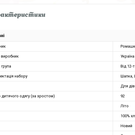
рактеристики
ні
ник
Ромашк
а виробник
Україна
 група
Від 12-т
ектація набору
Шапка, 
Для ді
 дитячого одягу (за зростом)
92
Літо
100% х
Новий