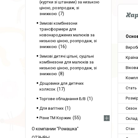
(куртки зі штанами) за низькою
ціною, розпродаж, зі
7
знижкою
Ха
Зимові комбінезони
трансформери для
новонароджених малюків за
Основ
низькою ціною, розпродаж, зі
16
знижкою
Вироб
Зимові дитячі цільні, суцільні
Країн
комбінезони для малюків за
Вікова
низькою ціною, розпродаж, зі
8
знижкою
Компл
Дощовики для дитячих
Стать
17
колясок
Розмір
1
Торгове обладнання Б/В
1
Сезон
Для вагітних
55
Різне ТМ Коржик
Склад
Стан
О компании "Ромашка"
ОТЗЫВЫ