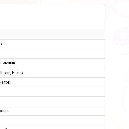
а
и місяців
Штани, Кофта
вчаток
лопок