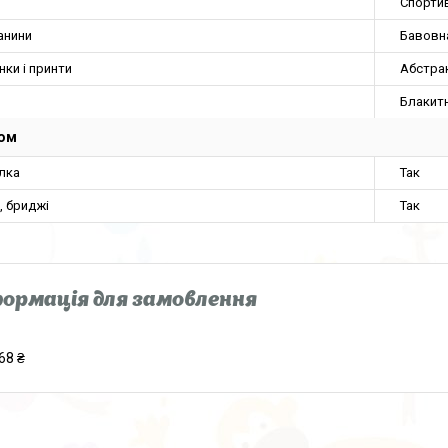
Спорти
анини
Бавовн
нки і принти
Абстра
Блакит
юм
лка
Так
, бриджі
Так
ормація для замовлення
68 ₴