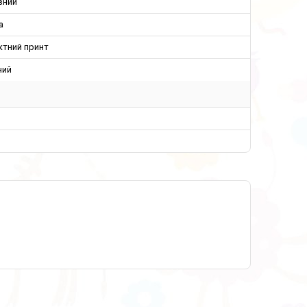
вний
а
ктний принт
ний