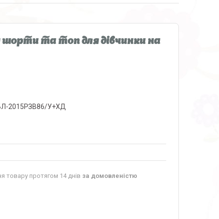
м шорти та топ для дівчинки на
Л-2015РЗВ86/У+ХД
я товару протягом 14 днів
за домовленістю