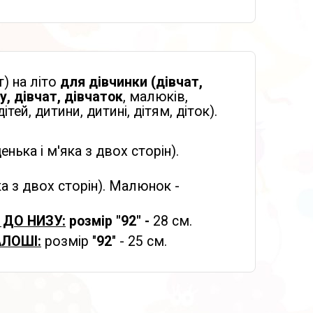
) на літо
для дівчинки (дівчат,
у, дівчат, дівчаток
, малюків,
й, дитини, дитині, дітям, діток).
нька і м'яка з двох сторін).
а з двох сторін). Малюнок -
 ДО НИЗУ:
розмір "92" -
28 см.
АЛОШІ:
розмір "
92
" - 25 см.