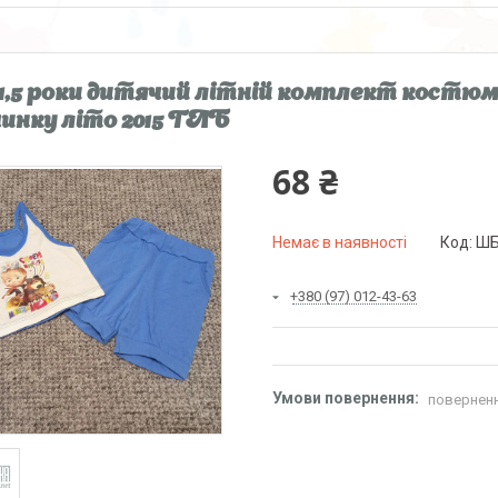
1-1,5 роки дитячий літній комплект костю
чинку літо 2015 ГЛБ
68 ₴
Немає в наявності
Код:
ШБ
+380 (97) 012-43-63
поверненн