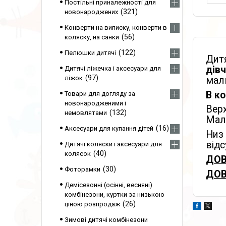
Постільні приналежності для
321
новонароджених
Конверти на виписку, конверти в
56
коляску, на санки
122
Пелюшки дитячі
Дитя
дівч
Дитячі ліжечка і аксесуари для
97
ліжок
малю
В ко
Товари для догляду за
новонародженими і
Вер
132
немовлятами
Мал
16
Аксесуари для купання дітей
Низ
відс
Дитячі коляски і аксесуари для
40
колясок
ДОВ
30
Фоторамки
ДОВ
Демісезонні (осінні, весняні)
комбінезони, куртки за низькою
26
ціною розпродаж
Зимові дитячі комбінезони