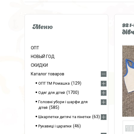
92 
дів
ОПТ
НОВЫЙ ГОД
СКИДКИ
Каталог товаров
129
ОПТ ТМ Ромашка
1700
Одяг для дітей
Головні убори і шарфи для
585
дітей
63
Шкарпетки дитячі та пінетки
46
Рукавиці і царапки