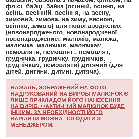
флісі байці байка (осінній, осіння, на
осінь, весінній, весіння, на весну,
зимовий, зимова, на зиму, весною,
осінню, зимою) для новонароджених
(новонародженого, новонародженої,
новонародженим, малюків, малюка,
малючка, малючків, малючкам,
немовляти, немовляті, немовлят,
груднічка, груднічку, груднічків,
груднічкам, немовляти) дитячий (для
дітей, дитини, дитині, дитяча).
НАЖАЛЬ, ЗОБРАЖЕНИЙ НА ФОТО
НАДРУКОВАНИЙ НА ВИРОБІ МАЛЮНОК Є
ЛИШЕ ПРИКЛАДОМ ЙОГО НАНЕСЕННЯ
НА ВИРІБ. ФАКТИЧНИЙ МАЛЮНОК БУДЕ
ІНШИМ. ЗА НЕОБХІДНОСТІ ЙОГО
ВАРІАНТИ МОЖНА ПОГОДИТИ З
МЕНЕДЖЕРОМ.