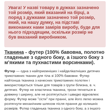
Увага! У назві товару в дужках зазначено
той розмір, який вказаний на бірці, а
поряд з дужками зазначено той розмір,
який, на нашу думку, на підставі
виконаних нами замірів виробу, буде для
нього підходящим, оскільки розмір не
був вказаний виробником.
Тканина
-
футер
(100% бавовна, полотно
гладеньке з одного боку, а ізшого боку з
м'якими та пухнастими ворсинками).
Футер
― одна з найприємніших і найделікатніших дитячих
трикотажних тканин для тіла зі 100% бавовни. Футер
найтонша тканина з начесних трикотажних полотен і
використовується тільки для товарів з групи білизна, в. ч.
дитячих. Футер не еластична тканина, трохи тягнеться в
довжину і ширину, але не розтягується і швидко відновлює
форму. Футер може "сісти" при пранні, але його легко можна
розтягнути механічним шляхом після прання до колишніх
розмірів. Футер гладенька тканина з одного боку, а з іншого