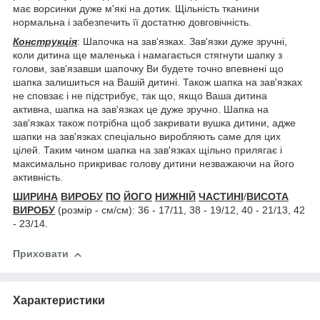
має ворсинки дуже м'які на дотик. Щільність тканини
нормальна і забезпечить її достатню довговічність.
Конструкція
: Шапочка на зав'язках. Зав'язки дуже зручні,
коли дитина ще маленька і намагається стягнути шапку з
голови, зав'язавши шапочку Ви будете точно впевнені що
шапка залишиться на Вашій дитині. Також шапка на зав'язках
не сповзає і не підстрибує, так що, якщо Ваша дитина
активна, шапка на зав'язках це дуже зручно. Шапка на
зав'язках також потрібна щоб закривати вушка дитини, адже
шапки на зав'язках спеціально виробляють саме для цих
цілей. Таким чином шапка на зав'язках щільно прилягає і
максимально прикриває голову дитини незважаючи на його
активність.
ШИРИНА
ВИРОБУ
ПО
ЙОГО
НИЖНІЙ
ЧАСТИНІ
/
ВИСОТА
ВИРОБУ
(розмір - см/см): 36 - 17/11, 38 - 19/12, 40 - 21/13, 42
- 23/14.
Приховати
Характеристики