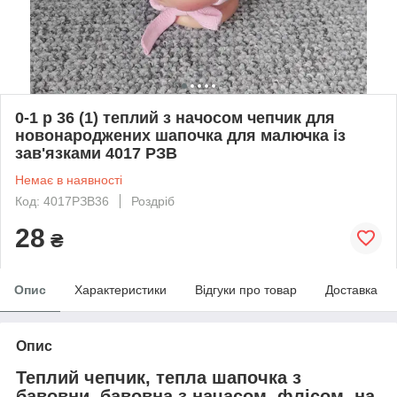
0-1 р 36 (1) теплий з начосом чепчик для
новонароджених шапочка для малючка із
зав'язками 4017 РЗВ
Немає в наявності
Код: 4017РЗВ36
Роздріб
28
₴
Опис
Характеристики
Відгуки про товар
Доставка
Опис
Теплий чепчик, тепла шапочка з
бавовни, бавовна з начасом, флісом, на