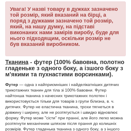
Увага! У назві товару в дужках зазначено
той розмір, який вказаний на бірці, а
поряд з дужками зазначено той розмір,
який, на нашу думку, на підставі
виконаних нами замірів виробу, буде для
нього підходящим, оскільки розмір не
був вказаний виробником.
Тканина
-
футер
(100% бавовна, полотно
гладеньке з одного боку, а ізшого боку з
м'якими та пухнастими ворсинками).
Футер
― одна з найприємніших і найделікатніших дитячих
трикотажних тканин для тіла зі 100% бавовни. Футер
найтонша тканина з начесних трикотажних полотен і
використовується тільки для товарів з групи білизна, в. ч.
дитячих. Футер не еластична тканина, трохи тягнеться в
довжину і ширину, але не розтягується і швидко відновлює
форму. Футер може "сісти" при пранні, але його легко можна
розтягнути механічним шляхом після прання до колишніх
розмірів. Футер гладенька тканина з одного боку, а з іншого