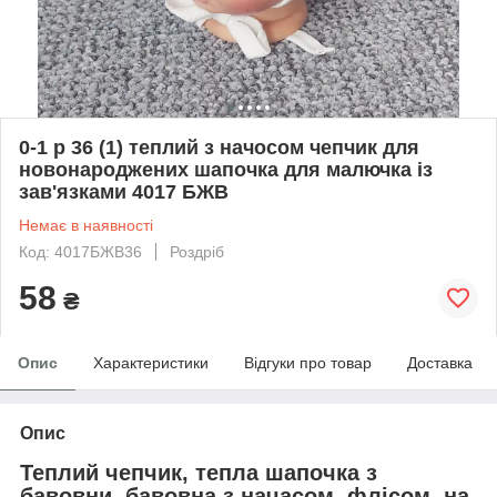
0-1 р 36 (1) теплий з начосом чепчик для
новонароджених шапочка для малючка із
зав'язками 4017 БЖВ
Немає в наявності
Код: 4017БЖВ36
Роздріб
58
₴
Опис
Характеристики
Відгуки про товар
Доставка
Опис
Теплий чепчик, тепла шапочка з
бавовни, бавовна з начасом, флісом, на