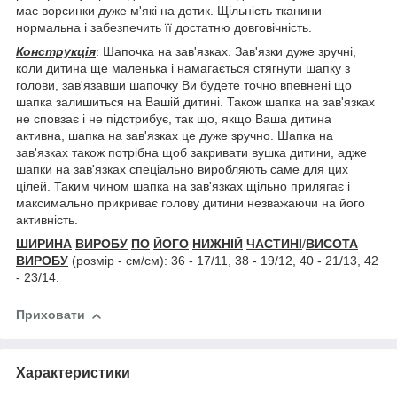
має ворсинки дуже м'які на дотик. Щільність тканини
нормальна і забезпечить її достатню довговічність.
Конструкція
: Шапочка на зав'язках. Зав'язки дуже зручні,
коли дитина ще маленька і намагається стягнути шапку з
голови, зав'язавши шапочку Ви будете точно впевнені що
шапка залишиться на Вашій дитині. Також шапка на зав'язках
не сповзає і не підстрибує, так що, якщо Ваша дитина
активна, шапка на зав'язках це дуже зручно. Шапка на
зав'язках також потрібна щоб закривати вушка дитини, адже
шапки на зав'язках спеціально виробляють саме для цих
цілей. Таким чином шапка на зав'язках щільно прилягає і
максимально прикриває голову дитини незважаючи на його
активність.
ШИРИНА
ВИРОБУ
ПО
ЙОГО
НИЖНІЙ
ЧАСТИНІ
/
ВИСОТА
ВИРОБУ
(розмір - см/см): 36 - 17/11, 38 - 19/12, 40 - 21/13, 42
- 23/14.
Приховати
Характеристики