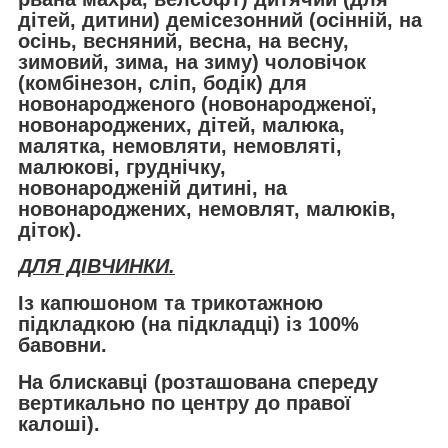
дітей, дитини) демісезонний (осінній, на
осінь, весняний, весна, на весну,
зимовий, зима, на зиму) чоловічок
(комбінезон, сліп, бодік) для
новонародженого (новонародженої,
новонароджених, дітей, малюка,
малятка, немовляти, немовляті,
малюкові, груднічку,
новонародженій дитині, на
новонароджених, немовлят, малюків,
діток).
ДЛЯ ДІВЧИНКИ.
Із капюшоном та трикотажною
підкладкою (на підкладці) із 100%
бавовни.
На блискавці (розташована спереду
вертикально по центру до правої
калоші).