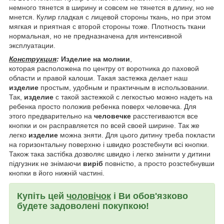
немного тянется в ширину и совсем не тянется в длину, но не
мнется. Кулир гладкая с лицевой стороны ткань, но при этом
мягкая и приятная с второй стороны тоже. Плотность ткани
нормальная, но не предназначена для интенсивной
эксплуатации.
Конструкция
:
Изделие на молнии
,
которая расположена по центру от воротника до паховой
области и правой калоши. Такая застежка делает наш
изделие
простым, удобным и практичным в использовании.
Так,
изделие
с такой застежкой с легкостью можно надеть на
ребенка просто положив ребенка поверх человечка. Для
этого предварительно на
человечке
расстегиваются все
кнопки и он расправляется по всей своей ширине. Так же
легко
изделие
можна зняти. Для цього дитину треба покласти
на горизонтальну поверхню і швидко розстебнути всі кнопки.
Також така застібка дозволяє швидко і легко змінити у дитини
підгузник не знімаючи
виріб
повністю, а просто розстебнувши
кнопки в його нижній частині.
Купіть цей
чоловічок
і Ви обов'язково
будете задоволені покупкою!