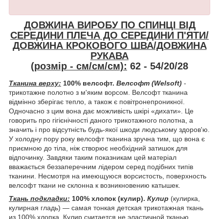
ДОВЖИНА ВИРОБУ ПО СПИНЦІ ВІД
СЕРЕДИНИ ПЛЕЧА ДО СЕРЕДИНИ П'ЯТИ/
ДОВЖИНА КРОКОВОГО ШВА/ДОВЖИНА
РУКАВА
(розмір - см/см/см):
62 -
54/20/28
Тканина верху:
100% велсофт.
Велсофт (
Welsoft
)
-
трикотажне полотно з м'яким ворсом. Велсофт тканина
відмінно зберігає тепло, а також є повітронепроникної.
Одночасно з цим вона дає можливість шкірі «дихати». Це
говорить про гігієнічності даного трикотажного полотна, а
значить і про відсутність будь-якої шкоди людському здоров'ю.
У холодну пору року велсофт тканина зручна тим, що вона є
приємною до тіла, ніж створює необхідний затишок для
відпочинку. Завдяки таким показникам цей матеріал
вважається беззаперечним лідером серед подібних типів
тканини. Несмотря на имеющуюся ворсистость, поверхность
велсофт ткани не склонна к возникновению катышек.
Ткань подкладки:
100% хлопок (кулир).
Кулир
(кулирка,
кулирная гладь) ― самая тонкая детская трикотажная ткань
из 100% хлопка. Кулир считается не эластичной тканью,