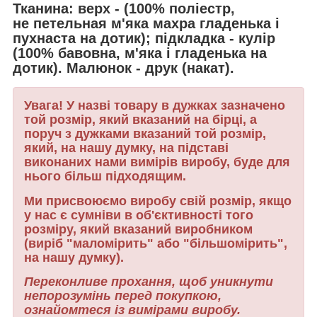
Тканина: верх - (100% поліестр,
не петельная м'яка махра гладенька і
пухнаста на дотик); підкладка -
кулір
(100% бавовна, м'яка і гладенька на
дотик). Малюнок -
друк (накат)
.
Увага! У назві товару в дужках зазначено
той розмір, який вказаний на бірці, а
поруч з дужками вказаний той розмір,
який, на нашу думку, на підставі
виконаних нами вимірів виробу, буде для
нього більш підходящим.
Ми присвоюємо виробу свій розмір, якщо
у нас є сумніви в об'єктивності того
розміру, який вказаний виробником
(виріб "маломірить" або "більшомірить",
на нашу думку).
Переконливе прохання, щоб уникнути
непорозумінь перед покупкою,
ознайомтеся із вимірами виробу.