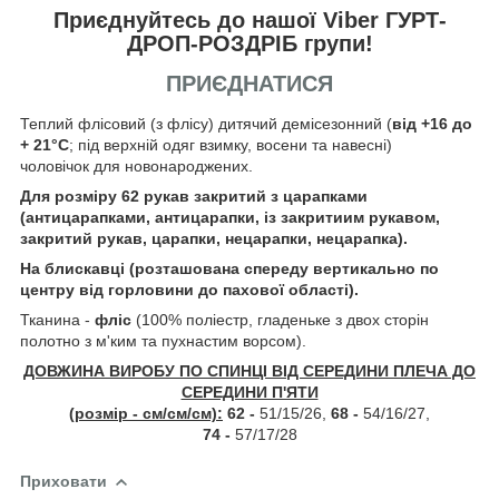
Приєднуйтесь до нашої Viber ГУРТ-
ДРОП-РОЗДРІБ групи!
ПРИЄДНАТИСЯ
Теплий флісовий (з флісу) дитячий демісезонний (
від +16 до
+ 21°С
; під верхній одяг взимку, восени та навесні)
чоловічок
для новонароджених.
Для розміру 62 рукав закритий з царапками
(антицарапками, антицарапки, із закритиим рукавом,
закритий рукав, царапки, нецарапки, нецарапка).
На блискавці (розташована спереду вертикально по
центру від горловини до пахової області).
Тканина -
фліс
(100% поліестр, гладеньке з двох сторін
полотно з м'ким та пухнастим ворсом).
ДОВЖИНА ВИРОБУ ПО СПИНЦІ ВІД СЕРЕДИНИ ПЛЕЧА ДО
СЕРЕДИНИ П'ЯТИ
(розмір - см/см/см):
62 -
51/15/26,
68 -
54/16/27,
74 -
57/17/28
Приховати