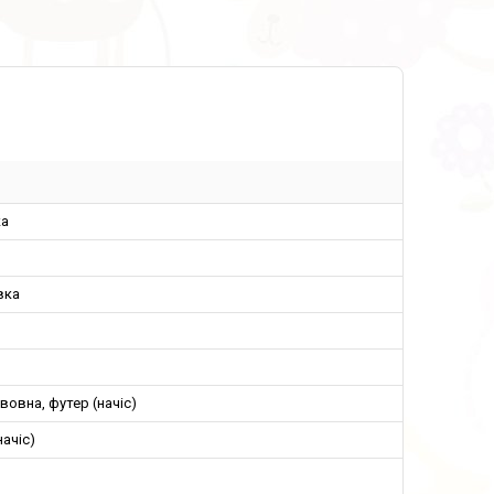
а
вка
вовна, футер (начіс)
начіс)