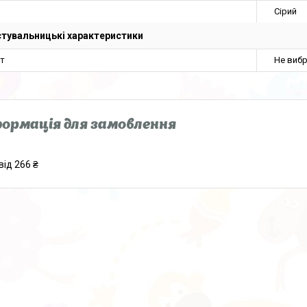
Сірий
тувальницькі характеристики
нт
Не виб
ормація для замовлення
від 266 ₴