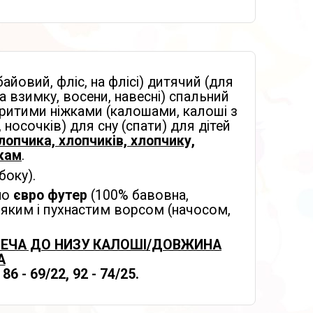
байовий, фліс, на флісі) дитячий (для
а взимку, восени, навесні) спальний
дкритими ніжками (калошами, калоші з
носочків) для сну (спати) для дітей
лопчика, хлопчиків, хлопчику,
ткам
.
боку).
но
євро футер
(100% бавовна,
 м'яким і пухнастим ворсом (начосом,
ЛЕЧА ДО НИЗУ КАЛОШІ/ДОВЖИНА
А
 86 - 69/22, 92 - 74/25.