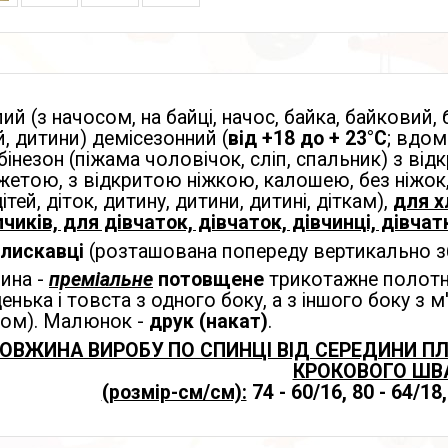
ий (з начосом, на байці, начос, байка, байковий, 
й, дитини) демісезонний (
від +18 до + 23°С
; вдом
інезон (піжама чоловічок, сліп, спальник) з ві
етою, з відкритою ніжкою, калошею, без ніжок, 
дітей, діток, дитину, дитини, дитині, діткам),
для х
чиків, для дівчаток, дівчаток, дівчинці, дівча
блискавці
(розташована попереду вертикально з
ина -
преміальне
потовщене
трикотажне полот
енька і товста з одного боку, а з іншого боку з
сом). Малюнок -
друк (накат)
.
ОВЖИНА ВИРОБУ ПО СПИНЦІ ВІД СЕРЕДИНИ П
КРОКОВОГО ШВ
(розмір-см/см):
74 - 60/16, 80 - 64/18,