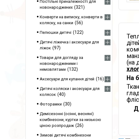
Постільні приналежності для
321
новонароджених
Конверти на виписку, конверти в
56
коляску, на санки
122
Пелюшки дитячі
Тепл
діте
Дитячі ліжечка і аксесуари для
97
ліжок
комб
манж
Товари для догляду за
(на 
новонародженими і
хлоп
132
немовлятами
На 
16
Аксесуари для купання дітей
Ткан
Дитячі коляски і аксесуари для
глад
40
колясок
флі
30
Фоторамки
Д
Демісезонні (осінні, весняні)
комбінезони, куртки за низькою
26
ціною розпродаж
Зимові дитячі комбінезони