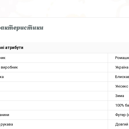
рактеристики
ні атрибути
ник
Ромашк
а виробник
Україна
ка
Блиска
Унісекс
Зима
100% ба
анини
Футер (
 рукава
Довгий