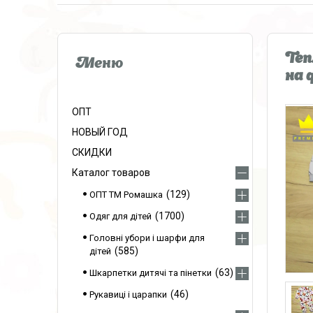
Теп
на ф
ОПТ
НОВЫЙ ГОД
СКИДКИ
Каталог товаров
129
ОПТ ТМ Ромашка
1700
Одяг для дітей
Головні убори і шарфи для
585
дітей
63
Шкарпетки дитячі та пінетки
46
Рукавиці і царапки