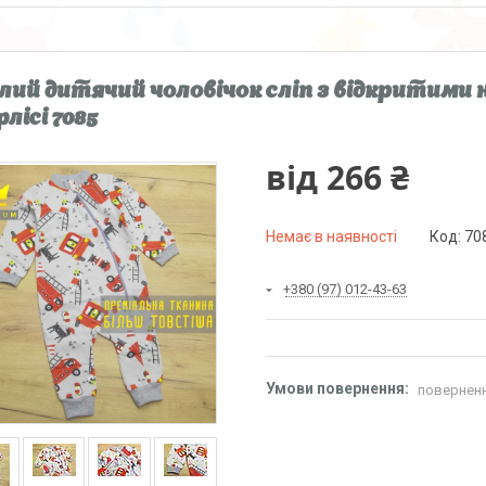
лий дитячий чоловічок сліп з відкритими 
лісі 7085
від
266 ₴
Немає в наявності
Код:
70
+380 (97) 012-43-63
поверненн