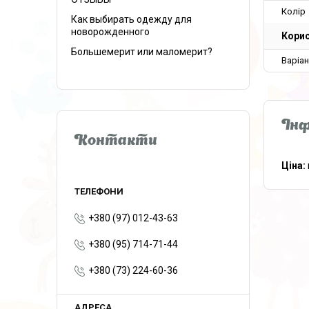
Колір
Как выбирать одежду для
новорожденного
Корис
Большемерит или маломерит?
Варіа
Інф
Контакти
Ціна:
+380 (97) 012-43-63
+380 (95) 714-71-44
+380 (73) 224-60-36