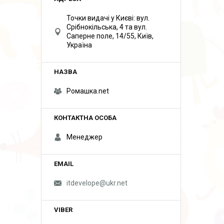
Точки видачі у Києві: вул.
Срібнокільська, 4 та вул.
Саперне поле, 14/55, Київ,
Україна
Ромашка.net
Менеджер
itdevelope@ukr.net