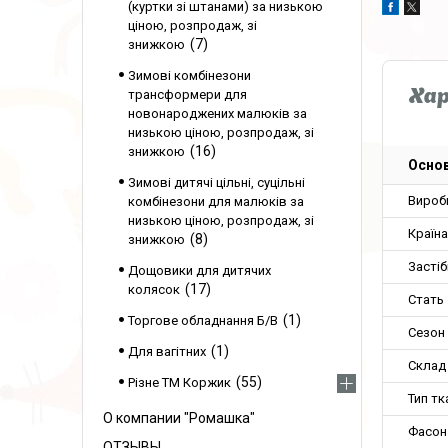
(куртки зі штанами) за низькою
ціною, розпродаж, зі
7
знижкою
Зимові комбінезони
трансформери для
Ха
новонароджених малюків за
низькою ціною, розпродаж, зі
16
знижкою
Основ
Зимові дитячі цільні, суцільні
Вироб
комбінезони для малюків за
низькою ціною, розпродаж, зі
Країн
8
знижкою
Застіб
Дощовики для дитячих
17
колясок
Стать
1
Торгове обладнання Б/В
Сезон
1
Для вагітних
Склад
55
Різне ТМ Коржик
Тип тк
О компании "Ромашка"
Фасон
ОТЗЫВЫ