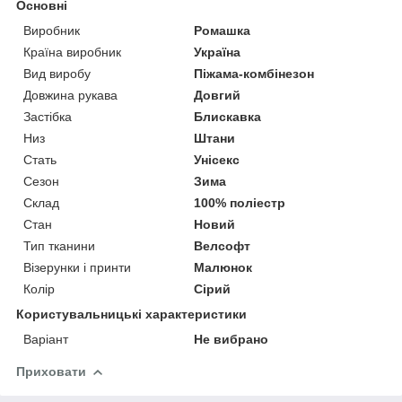
Основні
Виробник
Ромашка
Країна виробник
Україна
Вид виробу
Піжама-комбінезон
Довжина рукава
Довгий
Застібка
Блискавка
Низ
Штани
Стать
Унісекс
Сезон
Зима
Склад
100% поліестр
Стан
Новий
Тип тканини
Велсофт
Візерунки і принти
Малюнок
Колір
Сірий
Користувальницькі характеристики
Варіант
Не вибрано
Приховати