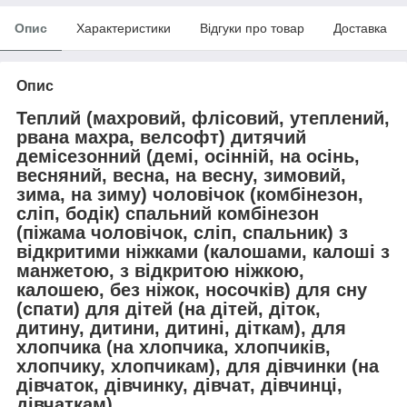
Опис
Характеристики
Відгуки про товар
Доставка
Опис
Теплий (махровий, флісовий, утеплений,
рвана махра, велсофт) дитячий
демісезонний (демі, осінній, на осінь,
весняний, весна, на весну, зимовий,
зима, на зиму) чоловічок (комбінезон,
сліп, бодік) спальний комбінезон
(піжама чоловічок, сліп, спальник) з
відкритими ніжками (калошами, калоші з
манжетою, з відкритою ніжкою,
калошею, без ніжок, носочків) для сну
(спати) для дітей (на дітей, діток,
дитину, дитини, дитині, діткам), для
хлопчика (на хлопчика, хлопчиків,
хлопчику, хлопчикам), для дівчинки (на
дівчаток, дівчинку, дівчат, дівчинці,
дівчаткам).