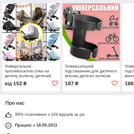
Універсальна
Універсальний
Унів
протимоскітна сітка на
підстаканник для дитячого
підс
дитячу коляску дитячий
візочка дитячої коляски
візо
візочок на резинці 3966
мам пляшечки самоката
мам 
152
187
186
від
₴
₴
велосипеда тримач
вело
склянки ЧР01
скля
Про нас
99% позитивних з 104 відгуків за рік
Працює з 18.05.2011