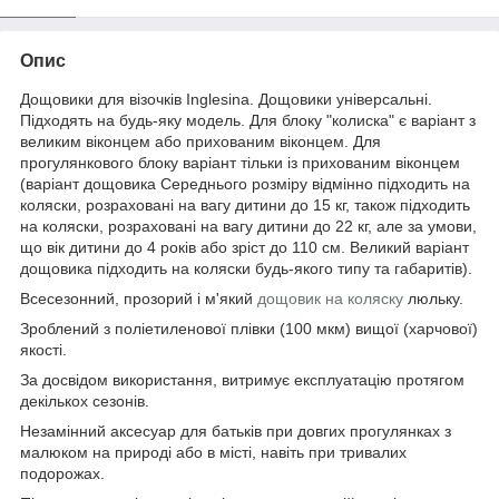
Опис
Дощовики для візочків Inglesina. Дощовики універсальні.
Підходять на будь-яку модель. Для блоку "колиска" є варіант з
великим віконцем або прихованим віконцем. Для
прогулянкового блоку варіант тільки із прихованим віконцем
(варіант дощовика Середнього розміру відмінно підходить на
коляски, розраховані на вагу дитини до 15 кг, також підходить
на коляски, розраховані на вагу дитини до 22 кг, але за умови,
що вік дитини до 4 років або зріст до 110 см. Великий варіант
дощовика підходить на коляски будь-якого типу та габаритів).
Всесезонний, прозорий і м'який
дощовик на коляску
люльку.
Зроблений з поліетиленової плівки (100 мкм) вищої (харчової)
якості.
За досвідом використання, витримує експлуатацію протягом
декількох сезонів.
Незамінний аксесуар для батьків при довгих прогулянках з
малюком на природі або в місті, навіть при тривалих
подорожах.