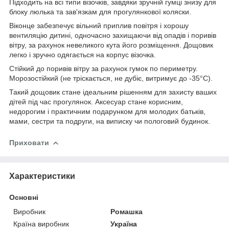
Підходить на всі типи візочків, завдяки зручній гумці знизу для
блоку люлька та зав'язкам для прогулянкової коляски.
Віконце забезпечує вільний приплив повітря і хорошу
вентиляцію дитині, одночасно захищаючи від опадів і поривів
вітру, за рахунок невеликого кута його розміщення. Дощовик
легко і зручно одягається на корпус візочка.
Стійкий до поривів вітру за рахунок гумок по периметру.
Морозостійкий (не тріскається, не дубіє, витримує до -35°С).
Такий дощовик стане ідеальним рішенням для захисту ваших
дітей під час прогулянок. Аксесуар стане корисним,
недорогим і практичним подарунком для молодих батьків,
мами, сестри та подруги, на виписку чи пологовий будинок.
Приховати
Характеристики
Основні
Виробник
Ромашка
Країна виробник
Україна