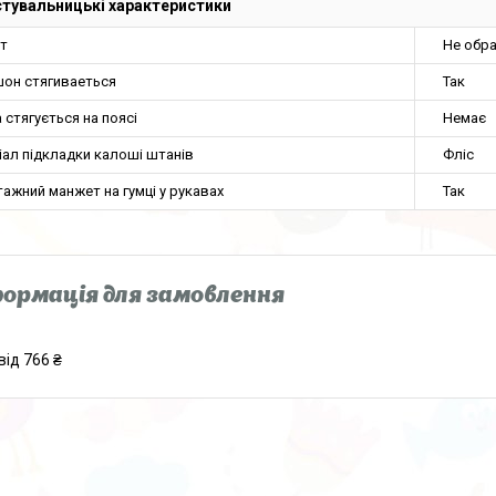
тувальницькі характеристики
нт
Не обр
он стягиваеться
Так
 стягується на поясі
Немає
іал підкладки калоші штанів
Фліс
ажний манжет на гумці у рукавах
Так
ормація для замовлення
від 766 ₴