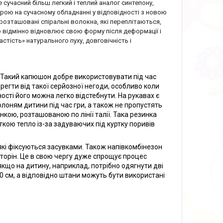
е сучасний більш легкий і теплий аналог синтепону,
рою на сучасному обладнанні у відповідності з новою
озташовані спіральні волокна, які переплітаються,
 відмінно відновлює свою форму після деформації і
настість» натурального пуху, довговічність і
. Такий капюшон добре використовувати під час
регти від такої серйозної негоди, особливо коли
ості його можна легко відстебнути. На рукавах є
лоням дитини під час гри, а також не пропустять
инкою, розташованою по лінії талії. Така резинка
ткою тепло із-за задуваючих під куртку поривів
які фіксуються засувками. Також напівкомбінезон
сторін. Це в свою чергу дуже спрощує процес
кщо на дитину, наприклад, потрібно одягнути дві
 см, а відповідно штани можуть бути використані