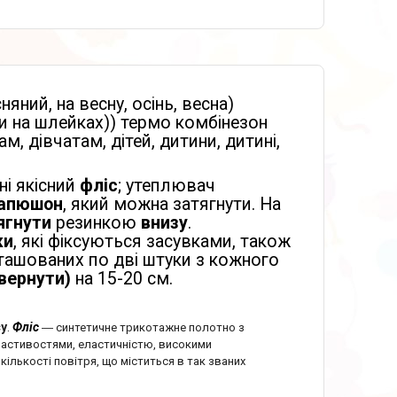
есняний, на весну, осінь, весна)
ни на шлейках)) термо комбінезон
ам, дівчатам, дітей, дитини, дитині,
ні якісний
фліс
; утеплювач
апюшон
, який можна затягнути. На
ягнути
резинкою
внизу
.
ки
, які фіксуються засувками, також
зташованих по дві штуки з кожного
вернути)
на 15-20 см.
;
су
.
Фліс
― синтетичне трикотажне полотно з
ластивостями, еластичністю, високими
кількості повітря, що міститься в так званих