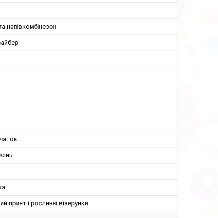
та напівкомбінезон
айбер
вчаток
сінь
ка
ий принт і рослинні візерунки