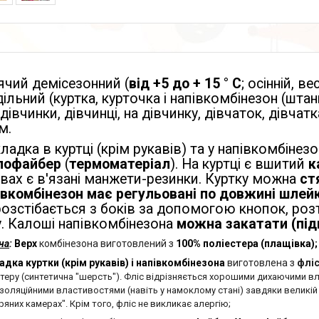
ячий демісезонний (
від +5 до + 15 ° С
; осінній, в
ільний (куртка, курточка і напівкомбінезон (шта
дівчинки, дівчинці, на дівчинку, дівчаток, дівчатк
м.
ладка в куртці (крім рукавів) та у напівкомбінезо
лофайбер
(
термоматеріал
). На куртці є вшитий
к
вах є в'язані манжети-резинки. Куртку можна
ст
івкомбінезон має регульовані по довжині шлей
розстібається з боків за допомогою кнопок, ро
. Калоші напівкомбінезона
можна закатати (під
на
:
Верх
комбінезона виготовлений з
100% поліестера (плащівка)
адка куртки (крім рукавів) і напівкомбінезона
виготовлена з
флі
стеру (синтетична "шерсть"). Фліс відрізняється хорошими дихаючими в
золяційними властивостями (навіть у намоклому стані) завдяки великій 
ряних камерах". Крім того, фліс не викликає алергію;