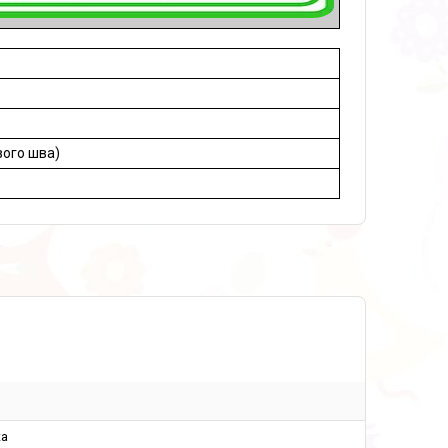
вого шва)
а