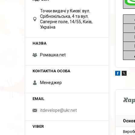
Точки видачі у Києві: вул.
Срібнокільська, 4 та вул.
Саперне поле, 14/55, Київ,
Україна
Ромашка.net
Менеджер
Ха
itdevelope@ukr.net
Основ
Вироб