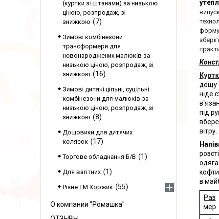
утеп
(куртки зі штанами) за низькою
випуск
ціною, розпродаж, зі
технол
7
знижкою
формую
Зимові комбінезони
зберіг
трансформери для
практи
новонароджених малюків за
Конст
низькою ціною, розпродаж, зі
16
знижкою
Куртк
дощу 
Зимові дитячі цільні, суцільні
ніде 
комбінезони для малюків за
в'яза
низькою ціною, розпродаж, зі
під р
8
знижкою
вбере
вітру.
Дощовики для дитячих
17
колясок
Напів
розст
1
Торгове обладнання Б/В
одяга
1
кофти
Для вагітних
в май
55
Різне ТМ Коржик
Раз
О компании "Ромашка"
мер
ОТЗЫВЫ