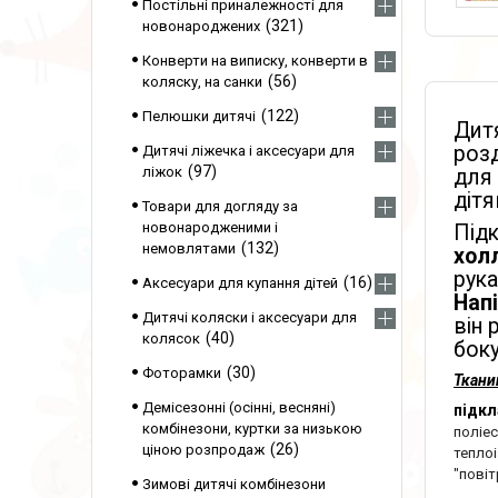
Постільні приналежності для
321
новонароджених
Конверти на виписку, конверти в
56
коляску, на санки
122
Пелюшки дитячі
Дит
розд
Дитячі ліжечка і аксесуари для
97
ліжок
для 
дітя
Товари для догляду за
новонародженими і
Підк
132
немовлятами
хол
рука
16
Аксесуари для купання дітей
Нап
Дитячі коляски і аксесуари для
він 
40
колясок
боку
30
Фоторамки
Ткани
Демісезонні (осінні, весняні)
підкл
комбінезони, куртки за низькою
поліе
26
ціною розпродаж
теплоі
"повіт
Зимові дитячі комбінезони