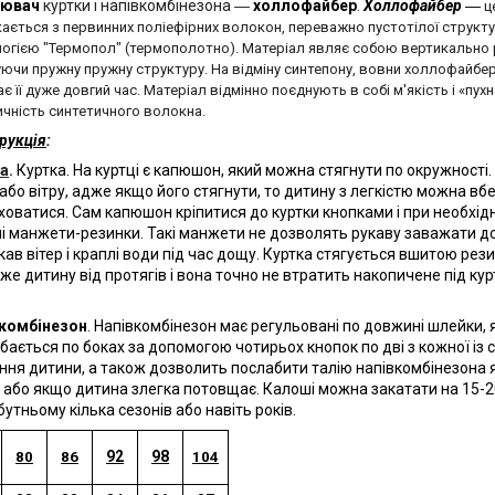
лювач
куртки і напівкомбінезона ―
холлофайбер
.
Холлофайбер
―
ц
ається з первинних поліефірних волокон, переважно пустотілої структу
огією "Термопол" (термополотно). Матеріал являє собою вертикально р
чи пружну пружну структуру. На відміну синтепону, вовни холлофайбер
ає її дуже довгий час. Матеріал відмінно поєднують в собі м'якість і «пух
чність синтетичного волокна.
рукція
:
а
.
Куртка. На куртці є капюшон, який можна стягнути по окружності
або вітру, адже якщо його стягнути, то дитину з легкістю можна вбе
сховатися. Сам капюшон кріпитися до куртки кнопками і при необхідн
ні манжети-резинки. Такі манжети не дозволять рукаву заважати до
укав вітер і краплі води під час дощу. Куртка стягується вшитою рез
же дитину від протягів і вона точно не втратить накопичене під кур
комбінезон
. Напівкомбінезон має регульовані по довжині шлейки, 
ібається по боках за допомогою чотирьох кнопок по дві з кожної із 
ння дитини, а також дозволить послабити талію напівкомбінезона я
 або якщо дитина злегка потовщає. Калоші можна закатати на 15-20
бутньому кілька сезонів або навіть років.
92
98
80
86
104