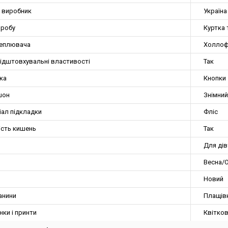
а виробник
Україна
иробу
Куртка 
теплювача
Холлоф
ідштовхувальні властивості
Так
ка
Кнопки
шон
Знімний
іал підкладки
Фліс
ість кишень
Так
Для ді
Весна/О
Новий
анини
Плащів
нки і принти
Квітков