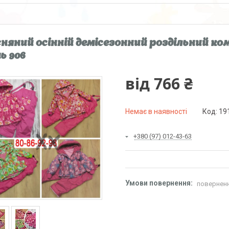
няний осінній демісезонний роздільний ком
ь 906
від
766 ₴
Немає в наявності
Код:
19
+380 (97) 012-43-63
поверненн