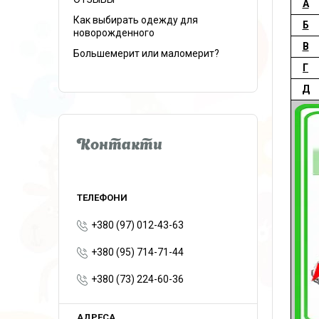
А
Как выбирать одежду для
Б
новорожденного
В
Большемерит или маломерит?
Г
Д
Контакти
+380 (97) 012-43-63
+380 (95) 714-71-44
+380 (73) 224-60-36