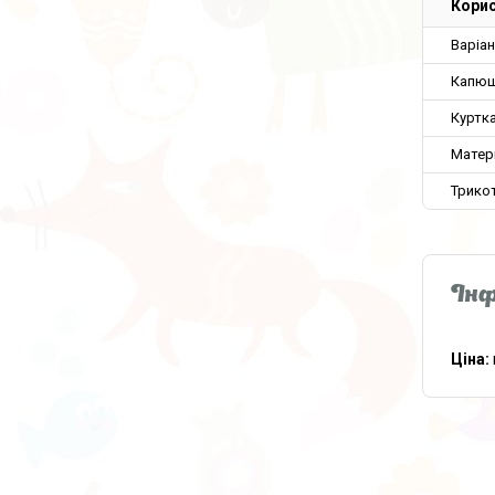
Корис
Варіа
Капюш
Куртка
Матер
Трикот
Інф
Ціна: