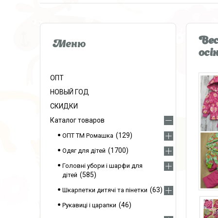
Вес
осін
ОПТ
НОВЫЙ ГОД
СКИДКИ
Каталог товаров
129
ОПТ ТМ Ромашка
1700
Одяг для дітей
Головні убори і шарфи для
585
дітей
63
Шкарпетки дитячі та пінетки
46
Рукавиці і царапки