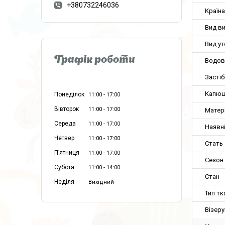
+380732246036
Країн
Вид в
Вид у
Графік роботи
Водов
Застіб
Капю
Понеділок
11:00
17:00
Вівторок
11:00
17:00
Матер
Середа
11:00
17:00
Наявн
Четвер
11:00
17:00
Стать
Пʼятниця
11:00
17:00
Сезон
Субота
11:00
14:00
Стан
Неділя
Вихідний
Тип тк
Візеру