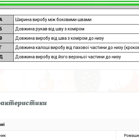
А
Ширина виробу між боковими швами
Б
Довжина рукав від шву з коміром
В
Довжина виробу від шва з коміром до низу
Г
Довжина калоші виробу від пахової частини до низу (кроко
Д
Довжина виробу від його верхньої частини до низу
рактеристики
ні
ник
Ромашк