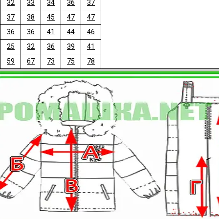
32
33
34
36
37
37
38
45
47
47
36
36
41
44
46
25
32
36
39
41
59
67
73
75
78