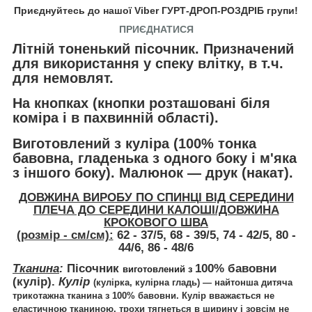
Приєднуйтесь до нашої Viber ГУРТ-ДРОП-РОЗДРІБ групи!
ПРИЄДНАТИСЯ
Літній тоненький пісочник. Призначений
для використання у спеку влітку, в т.ч.
для немовлят.
На кнопках
(кнопки розташовані біля
коміра і в пахвинній області).
Виготовлений з
куліра
(100% тонка
бавовна, гладенька з одного боку і м'яка
з іншого боку). Малюнок ― друк (накат).
ДОВЖИНА ВИРОБУ ПО СПИНЦІ ВІД СЕРЕДИНИ
ПЛЕЧА ДО СЕРЕДИНИ КАЛОШІ/ДОВЖИНА
КРОКОВОГО ШВА
(розмір - см/см):
62 - 37/5, 68 - 39/5, 74 - 42/5, 80 -
44/6, 86 - 48/6
Тканина
:
Пісочник
100% бавовни
виготовлений з
(кулір).
Кулір
(кулірка, кулірна гладь) ― найтонша дитяча
трикотажна тканина з 100% бавовни. Кулір вважається не
еластичною тканиною, трохи тягнеться в ширину і зовсім не