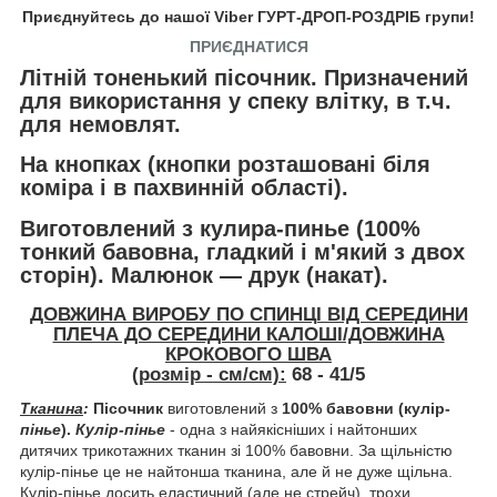
Приєднуйтесь до нашої Viber ГУРТ-ДРОП-РОЗДРІБ групи!
ПРИЄДНАТИСЯ
Літній тоненький пісочник. Призначений
для використання у спеку влітку, в т.ч.
для немовлят.
На кнопках
(кнопки розташовані біля
коміра і в пахвинній області).
Виготовлений з
кулира-пинье
(100%
тонкий бавовна, гладкий і м'який з двох
сторін). Малюнок ― друк (накат).
ДОВЖИНА ВИРОБУ ПО СПИНЦІ ВІД СЕРЕДИНИ
ПЛЕЧА ДО СЕРЕДИНИ КАЛОШІ/ДОВЖИНА
КРОКОВОГО ШВА
(розмір - см/см):
68 - 41/5
Тканина
:
Пісочник
виготовлений з
100% бавовни (кулір-
пінье
).
Кулір-пінье
- одна з найякісніших і найтонших
дитячих трикотажних тканин зі 100% бавовни. За щільністю
кулір-пінье це не найтонша тканина, але й не дуже щільна.
Кулір-пінье досить еластичний (але не стрейч), трохи