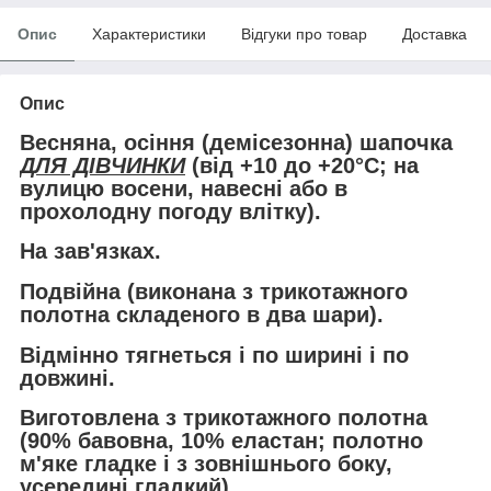
Опис
Характеристики
Відгуки про товар
Доставка
Опис
Весняна, осіння (демісезонна) шапочка
ДЛЯ ДІВЧИНКИ
(
від +10 до +20°С
; на
вулицю восени, навесні або в
прохолодну погоду влітку).
На зав'язках
.
Подвійна (виконана з трикотажного
полотна складеного в два шари).
Відмінно тягнеться і по ширині і по
довжині.
Виготовлена з
трикотажного полотна
(90% бавовна, 10% еластан; полотно
м'яке гладке і з зовнішнього боку,
усередині гладкий).