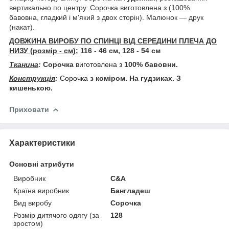
вертикально по центру. Сорочка виготовлена з
(100%
бавовна, гладкий і м'який з двох сторін). Малюнок ― друк
(накат).
ДОВЖИНА ВИРОБУ ПО СПИНЦІ ВІД СЕРЕДИНИ ПЛЕЧА ДО
НИЗУ (розмір - см):
116 - 46 см, 128 - 54 см
Тканина
:
Сорочка
виготовлена з
100% бавовни.
Конструкція
:
Сорочка
з коміром. На гудзиках. З
кишенькою.
Приховати
Характеристики
Основні атрибути
Виробник
С&A
Країна виробник
Бангладеш
Вид виробу
Сорочка
Розмір дитячого одягу (за
128
зростом)