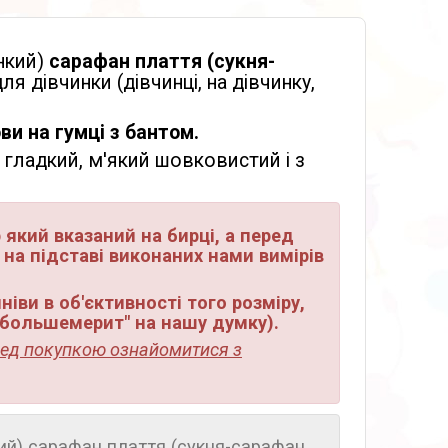
онкий)
сарафан плаття (сукня-
ля дівчинки (дівчинці, на дівчинку,
ви на гумці з бантом.
 гладкий, м'який шовковистий і з
 який вказаний на бирці, а перед
 на підставі виконаних нами вимірів
іви в об'єктивності того розміру,
"большемерит" на нашу думку).
ред покупкою ознайомитися з
нкий) сарафан плаття (сукня-сарафан,