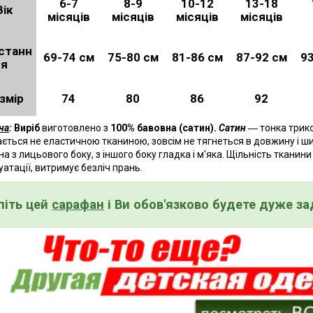
6-7
8-9
10-12
13-18
Вік
місяців
місяців
місяців
місяців
станн
69-74 см
75-80 см
81-86 см
87-92 см
93
я
змір
74
80
86
92
на
:
Виріб
виготовлено з
100% бавовна (сатин).
Сатин
― тонка трико
ється не еластичною тканиною, зовсім не тягнеться в довжину і ши
на з лицьового боку, з іншого боку гладка і м'яка. Щільність тканин
уатації, витримує безліч прань.
піть цей
сарафан
і Ви обов'язково будете дуже з