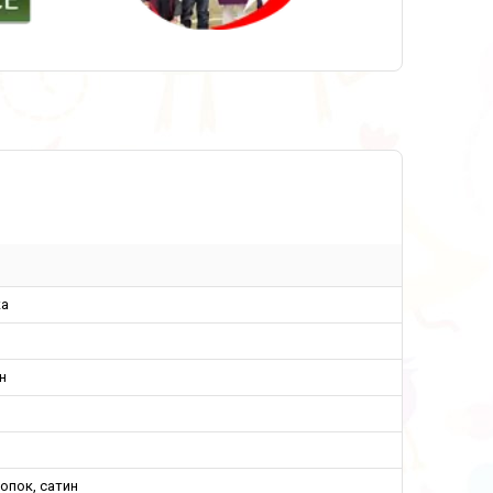
а
н
опок, сатин