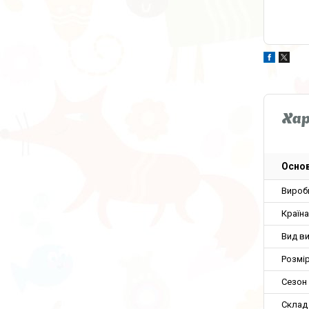
Ха
Основ
Вироб
Країн
Вид в
Розмір
Сезон
Склад