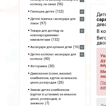
56
коляску, на санки
122
Пелюшки дитячі
Дитя
сар
Дитячі ліжечка і аксесуари для
97
ліжок
дев
В к
Товари для догляду за
новонародженими і
Виг
132
немовлятами
двох
16
Аксесуари для купання дітей
Дитячі коляски і аксесуари для
Ув
40
колясок
ду
ви
30
Фоторамки
Ми
Демісезонні (осінні, весняні)
як
комбінезони, куртки за низькою
Пе
26
ціною розпродаж
ви
Зимові дитячі комбінезони
(куртки зі штанами) за низькою
ціною, розпродаж, зі
7
знижкою
Ди