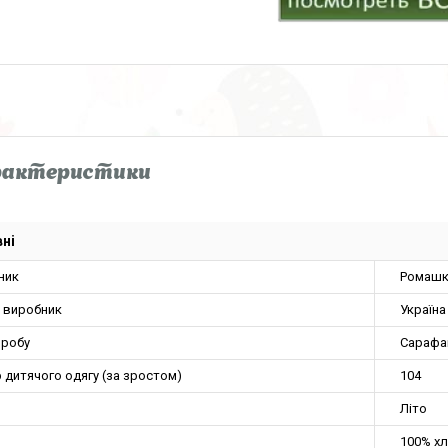
рактеристики
ні
ник
Ромашк
а виробник
Україна
иробу
Сарафа
 дитячого одягу (за зростом)
104
Літо
100% хл