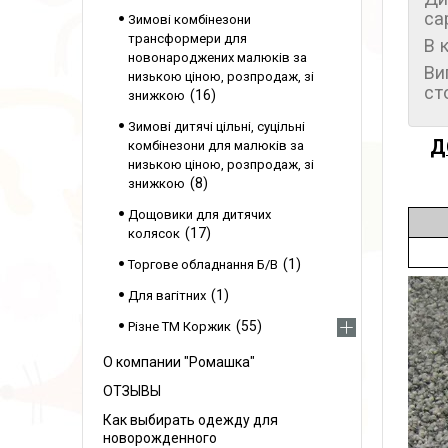
са
Зимові комбінезони
трансформери для
В 
новонароджених малюків за
Ви
низькою ціною, розпродаж, зі
ст
16
знижкою
Зимові дитячі цільні, суцільні
Д
комбінезони для малюків за
низькою ціною, розпродаж, зі
8
знижкою
Дощовики для дитячих
17
колясок
1
Торгове обладнання Б/В
1
Для вагітних
55
Різне ТМ Коржик
О компании "Ромашка"
ОТЗЫВЫ
Как выбирать одежду для
новорожденного