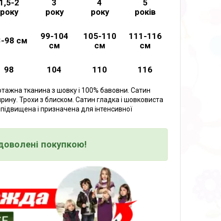
1,5-2
3
4
5
року
року
року
років
99-104
105-110
111-116
-98 см
см
см
см
98
104
110
116
тажна тканина з шовку і 100% бавовни. Сатин
рину. Трохи з блиском. Сатин гладка і шовковиста
и підвищена і призначена для інтенсивної
адоволені покупкою!