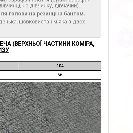
вчинці, на дівчинку, дівчачий).
ля голови на резинці із бантом.
денька, шовковиста і м'яка з двох
ЧА (ВЕРХНЬОЇ ЧАСТИНИ КОМІРА,
ИЗУ
104
56