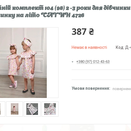
ній комплект 104 (98) 2 -3 роки для дівчинки
чинку на літо САТИН 4726
387 ₴
Немає в наявності
Код:
Д-
+380 (97) 012-43-63
поверненн