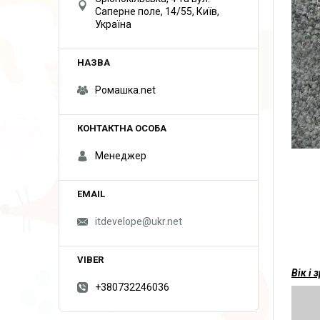
Саперне поле, 14/55, Київ,
Україна
Ромашка.net
Менеджер
itdevelope@ukr.net
Вік і 
+380732246036