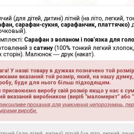
чий (для дітей, дитині) літній (на літо, легкий, т
афан, сарафан-сукня, сарафанчик, платтячко)
д
очковый).
омплекті:
Сарафан з воланом і пов'язка для голо
отовлений з
сатину
(100% тонкий легкий хлопок,
 сторін). Малюнок ― друк (накат).
ага! У назві товару в дужках позначено той розмір
жками вказаний той розмір, який, на нашу думку,
робу, буде для нього більш підходящим.
 присвоюємо виробу свій розмір якщо у нас є сумн
ий вказаний виробником (виріб "маломерит" або 
реконливе прохання для уникнення непорозумінь, пе
мірами вироби.
тячий (для дітей, дитині) літній (на літо, легкий, то