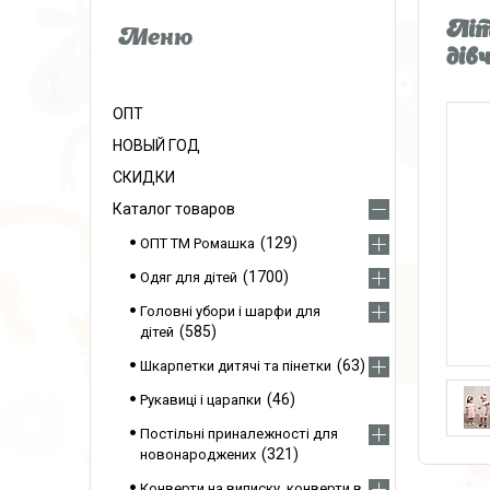
Літ
дів
ОПТ
НОВЫЙ ГОД
СКИДКИ
Каталог товаров
129
ОПТ ТМ Ромашка
1700
Одяг для дітей
Головні убори і шарфи для
585
дітей
63
Шкарпетки дитячі та пінетки
46
Рукавиці і царапки
Постільні приналежності для
321
новонароджених
Конверти на виписку, конверти в