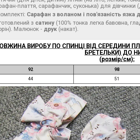
рафан-плаття, сарафанчик, суконька) для дівчинки (ді
комплекті:
Сарафан з воланом і пов'язаність язка д
готовлений з
сатину
(100% тонка легка бавовна, гла
орін). Малюнок -
друк
(накат).
ОВЖИНА ВИРОБУ ПО СПИНЦІ ВІД СЕРЕДИНИ ПЛЕ
БРЕТЕЛЬКИ) ДО Н
(розмір/см):
92
98
44
51