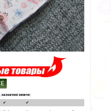
м, зазначені нижче:
✔
✔