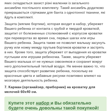
яких складається захист різні малюнки із загального
ансамблю постільного комплекту. Такий ансамбль додатково
прикрашається стрічками для банта з однотонної тканини, які
йдуть в комплекті.
Защита (мягкие бортики), которая входит в набор, убережет
Вашего ребенка от контакта с грубой и твердой кроваткой,
защитит от болезненных столкновений с корпусом кроватки
при переворотах во время сна, первых шагах или игры
Вашего ребенка. Защита также не позволит малышу засунуть
ручку или ножку между прутьев бортиков кроватки и застрять
в них. Кроме того, защита убережет от выпадения из кроватки
пустышки или игрушки ребеночка. Также, защита убережет
Вашего малыша от не нужных сквозняков и сохранит вокруг
него дополнительный теплый воздух. Не менее важно то, что
защита способствует развитию ребенка, поскольку ее
красочные цвета и забавные рисунки позитивно влияют на
мозговую деятельность ребенка.
7. Карман (
органайзер,
приборник) на кроватку для
мелочей 60х40 см.
Купите этот
набор
и
Вы обязательно
будете очень довольны такой покупкой!