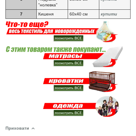
"нолевка"
7
Кишеня
60х40 см
купити
Приховати