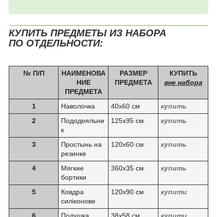
КУПИТЬ ПРЕДМЕТЫ ИЗ НАБОРА
ПО ОТДЕЛЬНОСТИ:
№ П/П
НАИМЕНОВА
РАЗМЕР
КУПИТЬ
НИЕ
ПРЕДМЕТА
вне набора
ПРЕДМЕТА
1
Наволочка
40х60 см
купить
2
Пододеяльни
125х95 см
купить
к
3
Простынь на
120х60 см
купить
резинке
4
Мягкие
360х35 см
купить
бортики
5
Ковдра
120х90 см
купити
силіконове
6
Подушка
38х58 см
купити