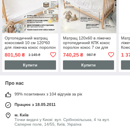
Ортопедичний матрац
Матрац 120х60 в ліжечко
Матр
кокосовий 10 см 120*60
ортопедичний КПК кокос
ліже
для ліжечка кокос поролон
поролон кокос 7 см для
Комф
кокос для
новонароджених 3558
коко
801,50
740,25
1 3
₴
₴
1 145 ₴
987 ₴
новонароджених 3558
Білий
нов
Біли
Купити
Купити
Про нас
99% позитивних з 104 відгуків за рік
Працює з 18.05.2011
м. Київ
Точки видачі у Києві: вул. Срібнокільська, 4 та вул.
Саперне поле, 14/55, Київ, Україна