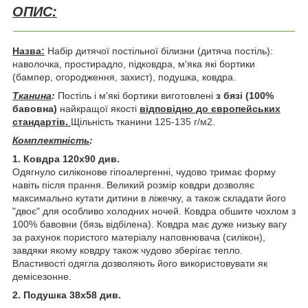
ОПИС:
Назва:
Набір дитячої постільної білизни (дитяча постіль):
наволочка, простирадло, підковдра, м'яка які бортики
(бампер, огородження, захист), подушка, ковдра.
Тканина
:
Постіль і м'які бортики виготовлені
з бязі
(100%
бавовна)
найкращої якості
відповідно до європейських
стандартів.
Щільність тканини
125-135 г/м2.
Комплектність
:
1. Ковдра 120х90 див.
Одягнуло силіконове гіпоалергенні, чудово тримає форму
навіть після прання. Великий розмір ковдри дозволяє
максимально кутати дитини в ліжечку, а також складати його
"двоє" для особливо холодних ночей. Ковдра обшите чохлом з
100% бавовни (бязь відбілена). Ковдра має дуже низьку вагу
за рахунок пористого матеріалу наповнювача (силікон),
завдяки якому ковдру також чудово зберігає тепло.
Властивості одягла дозволяють його використовувати як
демісезонне.
2. Подушка 38х58 див.