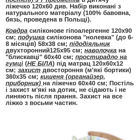
ліжечко 120х60 див. Набір виконані з
натурального матеріалу (100% бавовна,
бязь, проведена в Польщі).
Ковдра
силіконове гіпоалергенне 120х90
см;
подушка
силіконова "нолевка" (до 6-
8 місяців) 58х38 см;
підодіяльник
двухторонний125х95 см;
наволочка
на
"блискавці" 60х40 см;
простирадло на
гумці
(
НЕ БІЛА
) під матрац 120х60х12
см;
захист
двостороння (м'які бортики)
360х35 см;
кишеня (органайзер,
приборник)
на ліжечко 60х40 см; Постіль
і захист м'які на дотик, не сідають і не
линяють після прання. Захист на все
ліжко з восьми частин.