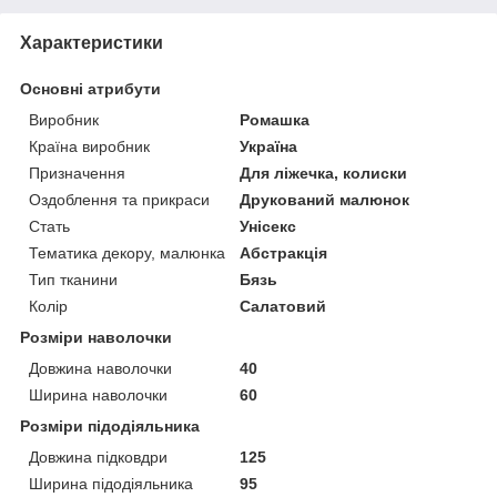
Характеристики
Основні атрибути
Виробник
Ромашка
Країна виробник
Україна
Призначення
Для ліжечка, колиски
Оздоблення та прикраси
Друкований малюнок
Стать
Унісекс
Тематика декору, малюнка
Абстракція
Тип тканини
Бязь
Колір
Салатовий
Розміри наволочки
Довжина наволочки
40
Ширина наволочки
60
Розміри підодіяльника
Довжина підковдри
125
Ширина підодіяльника
95