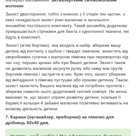
Матеріал наповнення:
антиалергенне силіконізоване
волокно
.
Захист двостороння, тобто з кожною з її сторін тих частин, з
яких складається захист різні малюнки із загального
ансамблю постільного комплекту. Такий ансамбль додатково
прикрашається стрічками для банта з однотонної тканини, які
йдуть в комплекті.
Захист (м'які бортики), яка входить в набір, вбереже вашу
дитину від контакту з грубою і твердої ліжечком, захистить від
хворобливих сутичок з корпусом ліжечка при переворотах під
час сну, перших кроках або ігри Вашої дитини. Захист також
не дозволить малюкові засунути ручку або ніжку між прутів
бортиків ліжечка і застрягти в них. Крім того, захист убереже
від випадання з ліжечка пустушки або іграшки дитинку. Також,
захист захистить Вашого малюка від не потрібних протягів і
збереже навколо нього додатковий теплий повітря. Не менш
важливо те, що захист сприяє розвитку дитини, оскільки її
барвисті кольори й забавні малюнки позитивно впливають на
мозкову діяльність дитини.
7. Карман (
органайзер,
приборник) на ліжечко для
дрібниць 60х40 див.