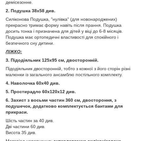
демісезонне.
2. Подушка 38х58 див.
Силіконова Подушка, "нулівка" (для новонароджених)
прекрасно тримає форму навіть після прання. Подушка
досить тонка і призначена для дітей у віці до 6-8 місяців.
Подушка має ортопедичні властивості для спокійного і
безпечного сну дитини.
ЛІЖКО:
3. Підодіяльник 125х95 см, двосторонній.
Підодіяльник двосторонній, тобто з кожної з його сторін різні
малюнки із загального ансамблю постільного комплекту.
4. Наволочка 60х40 див.
5. Простирадло 60х120х12 див.
6. Захист з восьми частин 360 см, двостороння, з
подушечок, додатково комплектується бантами для
прикраси.
Шість частин за 40 див.
Дві частини 60 див.
Висота 35 див.