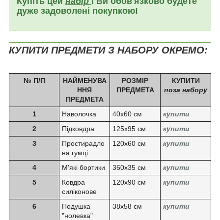
Купіть цей
набір
і
Ви обов'язково будете
дуже задоволені покупкою!
КУПИТИ ПРЕДМЕТИ З НАБОРУ ОКРЕМО:
№ П/П
НАЙМЕНУВА
РОЗМІР
КУПИТИ
ННЯ
ПРЕДМЕТА
поза набору
ПРЕДМЕТА
1
Наволочка
40х60 см
купити
2
Підковдра
125х95 см
купити
3
Простирадло
120х60 см
купити
на гумці
4
М'які бортики
360х35 см
купити
5
Ковдра
120х90 см
купити
силіконове
6
Подушка
38х58 см
купити
"нолевка"