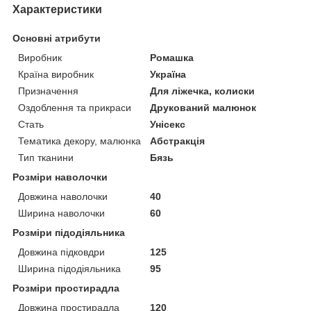
Характеристики
Основні атрибути
Виробник
Ромашка
Країна виробник
Україна
Призначення
Для ліжечка, колиски
Оздоблення та прикраси
Друкований малюнок
Стать
Унісекс
Тематика декору, малюнка
Абстракція
Тип тканини
Бязь
Розміри наволочки
Довжина наволочки
40
Ширина наволочки
60
Розміри підодіяльника
Довжина підковдри
125
Ширина підодіяльника
95
Розміри простирадла
Довжина простирадла
120