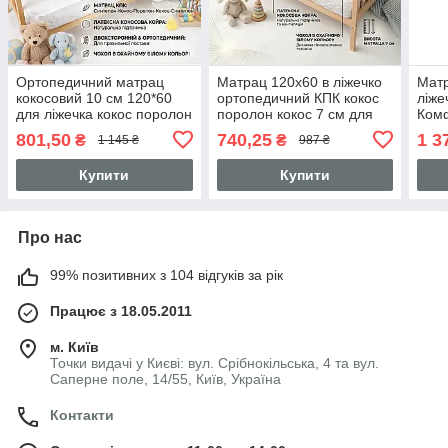
Ортопедичний матрац
Матрац 120х60 в ліжечко
Матр
кокосовий 10 см 120*60
ортопедичний КПК кокос
ліже
для ліжечка кокос поролон
поролон кокос 7 см для
Комф
кокос для
новонароджених 3558
коко
801,50
740,25
1 3
₴
₴
1 145 ₴
987 ₴
новонароджених 3558
Білий
нов
Біли
Купити
Купити
Про нас
99% позитивних з 104 відгуків за рік
Працює з 18.05.2011
м. Київ
Точки видачі у Києві: вул. Срібнокільська, 4 та вул.
Саперне поле, 14/55, Київ, Україна
Контакти