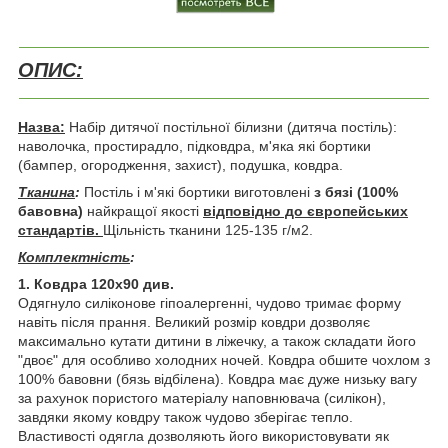
ОПИС:
Назва:
Набір дитячої постільної білизни (дитяча постіль):
наволочка, простирадло, підковдра, м'яка які бортики
(бампер, огородження, захист), подушка, ковдра.
Тканина
:
Постіль і м'які бортики виготовлені
з бязі
(100%
бавовна)
найкращої якості
відповідно до європейських
стандартів.
Щільність тканини
125-135 г/м2.
Комплектність
:
1. Ковдра 120х90 див.
Одягнуло силіконове гіпоалергенні, чудово тримає форму
навіть після прання. Великий розмір ковдри дозволяє
максимально кутати дитини в ліжечку, а також складати його
"двоє" для особливо холодних ночей. Ковдра обшите чохлом з
100% бавовни (бязь відбілена). Ковдра має дуже низьку вагу
за рахунок пористого матеріалу наповнювача (силікон),
завдяки якому ковдру також чудово зберігає тепло.
Властивості одягла дозволяють його використовувати як