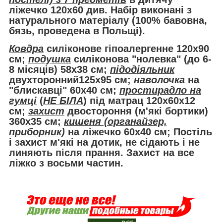
ліжечко 120х60 див. Набір виконані з
натурального матеріалу (100% бавовна,
бязь, проведена в Польщі).
Ковдра
силіконове гіпоалергенне 120х90
см;
подушка
силіконова "нолевка" (до 6-
8 місяців) 58х38 см;
підодіяльник
двухторонний125х95 см;
наволочка
на
"блискавці" 60х40 см;
простирадло на
гумці
(
НЕ БІЛА
) під матрац 120х60х12
см;
захист
двостороння (м'які бортики)
360х35 см;
кишеня (органайзер,
приборник)
на ліжечко 60х40 см; Постіль
і захист м'які на дотик, не сідають і не
линяють після прання. Захист на все
ліжко з восьми частин.