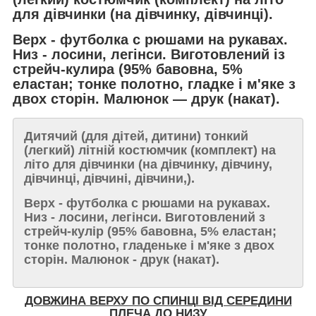
для дівчинки (на дівчинку, дівчинці).
Верх -
футболка c рюшами на рукавах.
Низ -
лосини, легінси
. Виготовлений із
стрейч-кулира
(95% бавовна, 5%
еластан; тонке полотно, гладке і м'яке з
двох сторін. Малюнок ― друк (накат).
Дитячий (для дітей, дитини) тонкий
(легкий) літній костюмчик (комплект) на
літо для дівчинки (на дівчинку, дівчину,
дівчинці, дівчині, дівчини,).
Верх -
футболка c рюшами на рукавах
.
Низ -
лосини, легінси
. Виготовлений з
стрейч-кулір
(95% бавовна, 5% еластан;
тонке полотно, гладеньке і м'яке з двох
сторін. Малюнок -
друк
(накат).
ДОВЖИНА ВЕРХУ ПО СПИНЦІ ВІД СЕРЕДИНИ
ПЛЕЧА ДО НИЗУ