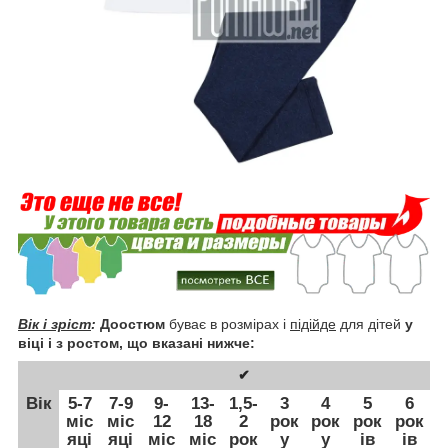
Вік і зріст
:
До
остюм
буває в розмірах і
підійде
для дітей
у
віці і з ростом, що вказані нижче:
✔
Вік
5-7
7-9
9-
13-
1,5-
3
4
5
6
міс
міс
12
18
2
рок
рок
рок
рок
яці
яці
міс
міс
рок
у
у
ів
ів