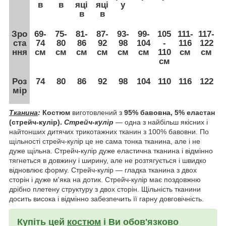
в
в
яці
яці
у
в
в
Зро
69-
75-
81-
87-
93-
99-
105
111-
117-
ста
74
80
86
92
98
104
-
116
122
ння
см
см
см
см
см
см
110
см
см
см
Роз
74
80
86
92
98
104
110
116
122
мір
Тканина
:
Костюм
виготовлений з
95
%
бавовна, 5% еластан
(стрейч-кулір).
Стрейч-кулір
― одна з найбільш якісних і
найтонших дитячих трикотажних тканин з 100% бавовни. По
щільності стрейч-кулір це не сама тонка тканина, але і не
дуже щільна. Стрейч-кулір дуже еластична тканина і відмінно
тягнеться в довжину і ширину, але не розтягується і швидко
відновлює форму. Стрейч-кулір ― гладка тканина з двох
сторін і дуже м'яка на дотик. Стрейч-кулір має поздовжню
дрібно плетену структуру з двох сторін. Щільність тканини
досить висока і відмінно забезпечить її гарну довговічність.
Купіть цей
костюм
і Ви обов'язково