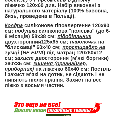
ліжечко 120х60 див. Набір виконані з
натурального матеріалу (100% бавовна,
бязь, проведена в Польщі).
Ковдра
силіконове гіпоалергенне 120х90
см;
подушка
силіконова "нолевка" (до 6-
8 місяців) 58х38 см;
підодіяльник
двухторонний125х95 см;
наволочка
на
"блискавці" 60х40 см;
простирадло на
гумці
(
НЕ БІЛА
) під матрац 120х60х12
см;
захист
двостороння (м'які бортики)
360х35 см;
кишеня (органайзер,
приборник)
на ліжечко 60х40 см; Постіль
і захист м'які на дотик, не сідають і не
линяють після прання. Захист на все
ліжко з восьми частин.