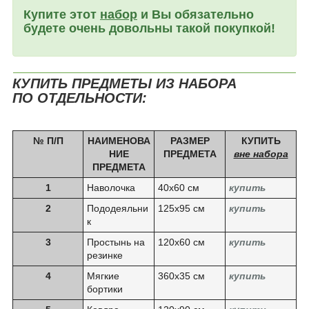
Купите этот
набор
и Вы обязательно
будете очень довольны такой покупкой!
КУПИТЬ ПРЕДМЕТЫ ИЗ НАБОРА
ПО ОТДЕЛЬНОСТИ:
№ П/П
НАИМЕНОВА
РАЗМЕР
КУПИТЬ
НИЕ
ПРЕДМЕТА
вне набора
ПРЕДМЕТА
1
Наволочка
40х60 см
купить
2
Пододеяльни
125х95 см
купить
к
3
Простынь на
120х60 см
купить
резинке
4
Мягкие
360х35 см
купить
бортики