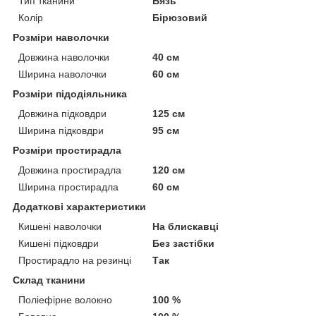
Тип тканини
Бязь
Колір
Бірюзовий
Розміри наволочки
Довжина наволочки
40 см
Ширина наволочки
60 см
Розміри підодіяльника
Довжина підковдри
125 см
Ширина підковдри
95 см
Розміри простирадла
Довжина простирадла
120 см
Ширина простирадла
60 см
Додаткові характеристики
Кишені наволочки
На блискавці
Кишені підковдри
Без застібки
Простирадло на резинці
Так
Склад тканини
Поліефірне волокно
100 %