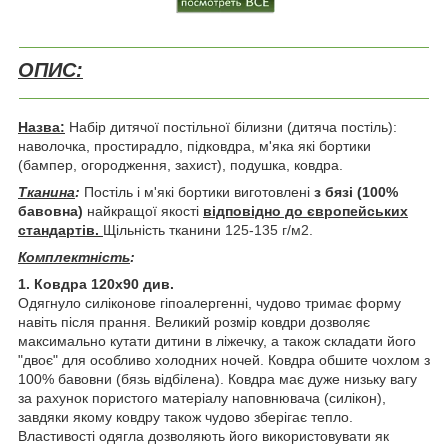
ОПИС:
Назва:
Набір дитячої постільної білизни (дитяча постіль):
наволочка, простирадло, підковдра, м'яка які бортики
(бампер, огородження, захист), подушка, ковдра.
Тканина
:
Постіль і м'які бортики виготовлені
з бязі
(100%
бавовна)
найкращої якості
відповідно до європейських
стандартів.
Щільність тканини
125-135 г/м2.
Комплектність
:
1. Ковдра 120х90 див.
Одягнуло силіконове гіпоалергенні, чудово тримає форму
навіть після прання. Великий розмір ковдри дозволяє
максимально кутати дитини в ліжечку, а також складати його
"двоє" для особливо холодних ночей. Ковдра обшите чохлом з
100% бавовни (бязь відбілена). Ковдра має дуже низьку вагу
за рахунок пористого матеріалу наповнювача (силікон),
завдяки якому ковдру також чудово зберігає тепло.
Властивості одягла дозволяють його використовувати як