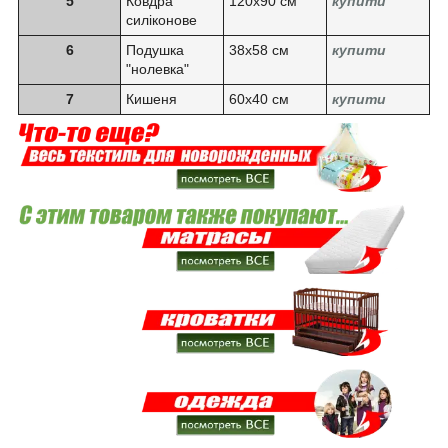
5
Ковдра
120х90 см
купити
силіконове
6
Подушка
38х58 см
купити
"нолевка"
7
Кишеня
60х40 см
купити