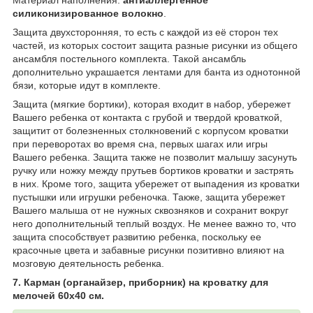
Материал наполнения:
антиаллергенное
силиконизированное волокно
.
Защита двухсторонняя, то есть с каждой из её сторон тех
частей, из которых состоит защита разные рисунки из общего
ансамбля постельного комплекта. Такой ансамбль
дополнительно украшается лентами для банта из однотонной
бязи, которые идут в комплекте.
Защита (мягкие бортики), которая входит в набор, убережет
Вашего ребенка от контакта с грубой и твердой кроваткой,
защитит от болезненных столкновений с корпусом кроватки
при переворотах во время сна, первых шагах или игры
Вашего ребенка. Защита также не позволит малышу засунуть
ручку или ножку между прутьев бортиков кроватки и застрять
в них. Кроме того, защита убережет от выпадения из кроватки
пустышки или игрушки ребеночка. Также, защита убережет
Вашего малыша от не нужных сквозняков и сохранит вокруг
него дополнительный теплый воздух. Не менее важно то, что
защита способствует развитию ребенка, поскольку ее
красочные цвета и забавные рисунки позитивно влияют на
мозговую деятельность ребенка.
7. Карман (
органайзер,
приборник) на кроватку для
мелочей 60х40 см.