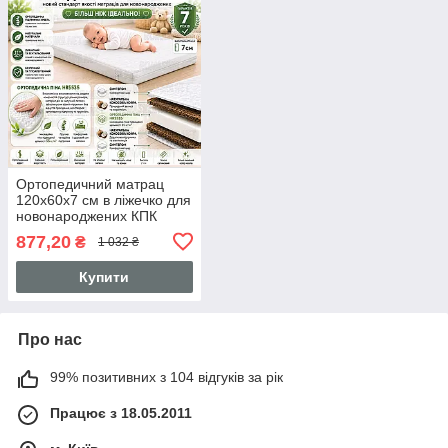
Ортопедичний матрац
120х60х7 см в ліжечко для
новонароджених КПК
кокос пінополіуретан
877,20
₴
1 032 ₴
кокос з натуральної
кокосової койри 3558
Купити
Про нас
99% позитивних з 104 відгуків за рік
Працює з 18.05.2011