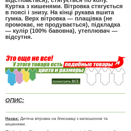
Куртка з кишенями
.
Вітровка стягується
в поясі і знизу.
На кінці рукава вшита
гумка.
Верх вітровка ―
плащівка
(не
промокає, не продувається), підкладка
― кулір (100% бавовна), утеплювач ―
відсутня
.
ОПИС:
Назва:
Дитяча вітровка на блискавці з капюшоном та
кишенями.