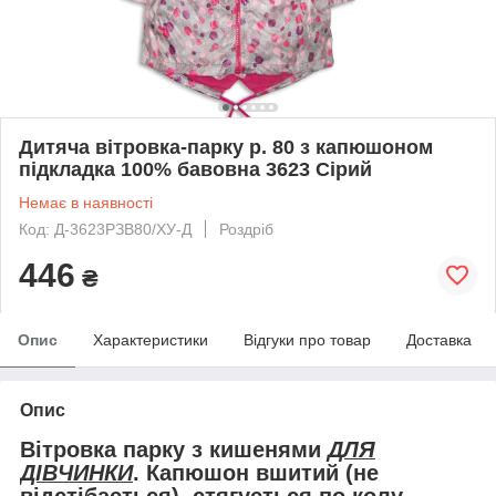
Дитяча вітровка-парку р. 80 з капюшоном
підкладка 100% бавовна 3623 Сірий
Немає в наявності
Код: Д-3623РЗВ80/ХУ-Д
Роздріб
446
₴
Опис
Характеристики
Відгуки про товар
Доставка
Опис
Вітровка парку з кишенями
ДЛЯ
ДІВЧИНКИ
.
Капюшон
вшитий (не
відстібається),
стягується по колу.