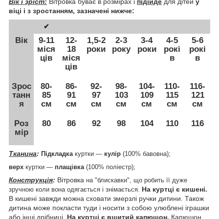
Вік і зріст:
Вітровка буває в розмірах і
підійде
для дітей
у
віці і з зростанням, зазначені нижче:
✔
Вік
9-11
12-
1,5-2
2-3
3-4
4-5
5-6
міся
18
роки
року
роки
рокі
рокі
ців
міся
в
в
ців
Зрос
80-
86-
92-
98-
104-
110-
116-
танн
85
91
97
103
109
115
121
я
см
см
см
см
см
см
см
Роз
80
86
92
98
104
110
116
мір
Тканина
:
Підкладка
куртки ―
кулір
(
100% бавовна);
верх
куртки
―
плащівка
(100% поліестр);
Конструкція
:
Вітровка
на "блискавки", що робить її дуже
На куртці є кишені.
зручною коли вона одягається і знімається.
В кишені завжди можна сховати змерзлі ручки дитини. Також
дитина може покласти туди і носити з собою улюблені іграшки
або інші дрібниці.
На куртці є вшитий капюшон.
Капюшон