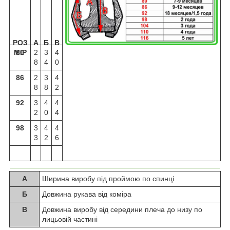
РОЗ
А
Б
В
МІР
80
2
3
4
8
4
0
86
2
3
4
8
8
2
92
3
4
4
2
0
4
98
3
4
4
3
2
6
А
Ширина виробу під проймою по спинці
Б
Довжина рукава від коміра
В
Довжина виробу від середини плеча до низу по
лицьовій частині