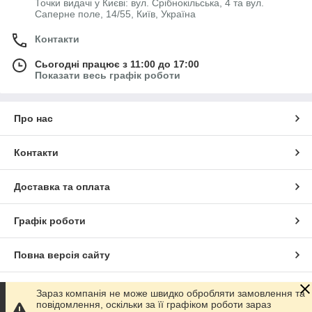
Точки видачі у Києві: вул. Срібнокільська, 4 та вул.
Саперне поле, 14/55, Київ, Україна
Контакти
Сьогодні працює з 11:00 до 17:00
Показати весь графік роботи
Про нас
Контакти
Доставка та оплата
Графік роботи
Повна версія сайту
Сайт створено на маркетплейсі
Prom.ua
Зараз компанія не може швидко обробляти замовлення та
повідомлення, оскільки за її графіком роботи зараз