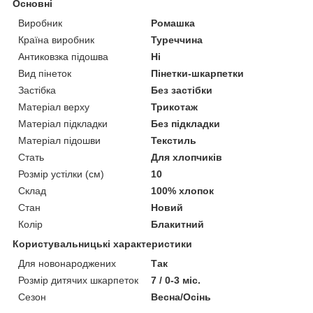
Основні
Виробник
Ромашка
Країна виробник
Туреччина
Антиковзка підошва
Ні
Вид пінеток
Пінетки-шкарпетки
Застібка
Без застібки
Матеріал верху
Трикотаж
Матеріал підкладки
Без підкладки
Матеріал підошви
Текстиль
Стать
Для хлопчиків
Розмір устілки (см)
10
Склад
100% хлопок
Стан
Новий
Колір
Блакитний
Користувальницькі характеристики
Для новонароджених
Так
Розмір дитячих шкарпеток
7 / 0-3 міс.
Сезон
Весна/Осінь