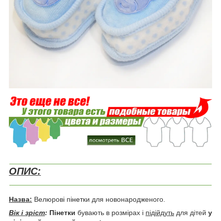
ОПИС:
Назва:
Велюрові п
інет
ки для новонародженого.
Вік і зріст
:
Пінетки
бувають в розмірах і
підійдуть
для дітей
у