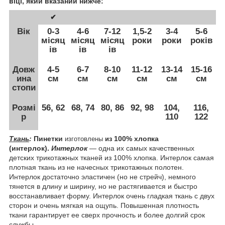
віці, який вказаний нижче:
✔
Вік
0-3
4-6
7-12
1,5-2
3-4
5-6
місяц
місяц
місяц
роки
роки
років
ів
ів
ів
Довж
4-5
6-7
8-10
11-12
13-14
15-16
ина
см
см
см
см
см
см
стопи
Розмі
56, 62
68, 74
80, 86
92, 98
104,
116,
р
110
122
Ткань
:
Пинетки
100% хлопка
изготовлены
из
(интерлок).
Интерлок
― одна их самых качественных
детских трикотажных тканей из 100% хлопка. Интерлок самая
плотная ткань из не начесных трикотажных полотен.
Интерлок достаточно эластичен (но не стрейч), немного
тянется в длину и ширину, но не растягивается и быстро
восстанавливает форму. Интерлок очень гладкая ткань с двух
сторон и очень мягкая на ощупь. Повышенная плотность
ткани гарантирует ее сверх прочность и более долгий срок
службы.