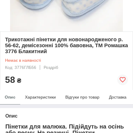
Трикотажні пінетки для новонародженого р.
56-62, демісезонні 100% бавовна, ТМ Ромашка
3776 Блакитний
Немає в наявності
Код: 3776ГЛБ56
Роздріб
58
₴
Опис
Характеристики
Відгуки про товар
Доставка
Опис
Пінетки для малюка. Підійдуть
на осінь
або весну
.
На резинці.
Пінетки