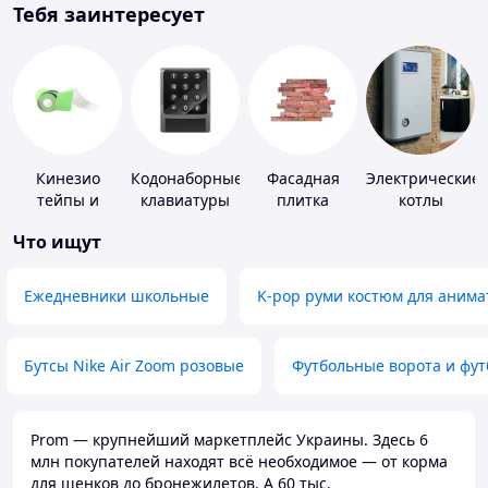
Тебя заинтересует
Кинезио
Кодонаборные
Фасадная
Электрические
тейпы и
клавиатуры
плитка
котлы
средства для
Что ищут
тейпирования
Ежедневники школьные
K-pop руми костюм для анима
Бутсы Nike Air Zoom розовые
Футбольные ворота и фу
Prom — крупнейший маркетплейс Украины. Здесь 6
млн покупателей находят всё необходимое — от корма
для щенков до бронежилетов. А 60 тыс.