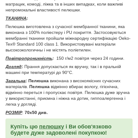
матрацик, комоді, ліжка та в інших випадках, коли важливі
непромокальні властивості пелюшки.
ТКАНИНА
:
Пелюшка виготовлена з сучасної мембранної тканини, яка
виконана з 100% поліестеру і PU покриття. Застосовуються
мембранні тканини пройшли міжнародну сертифікацію Oeko-
Tex® Standard 100 class 1. Використовувані матеріали
высокоэкологичны і не містять поліетилен.
Повітропроникність
:
150 г/м2 повітря через 24 години.
Догляд
:
Прання допускається як вручну, так і в пральній
машині при температурі до 90°С.
Загальна
:
Пелюшка
виконана з високоякісних сучасних
матеріалів.
Пелюшка
відмінно вбирає вологу, гігієнічна,
відмінно переться і пропускає повітря. Пелюшка дуже зручна
у використанні, приємна і ніжна на дотик, гиппоалергенна і
легка у догляді.
РОЗМІР
:
70х50 див.
Купіть цю
пелюшку
і Ви обов'язково
будете дуже задоволені покупкою!