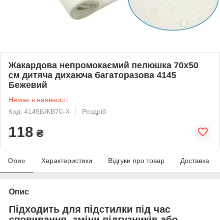
Жакардова непромокаємий пелюшка 70х50
см дитяча дихаюча багаторазова 4145
Бежевий
Немає в наявності
Код: 4145БЖВ70-Х
Роздріб
118
₴
Опис
Характеристики
Відгуки про товар
Доставка
Опис
Підходить для підстилки під час
сповивання, зміни підгузників або