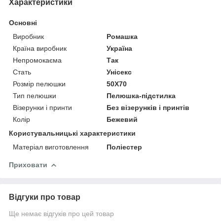
Характеристики
Основні
Виробник
Ромашка
Країна виробник
Україна
Непромокаєма
Так
Стать
Унісекс
Розмір пелюшки
50Х70
Тип пелюшки
Пелюшка-підстилка
Візерунки і принти
Без візерунків і принтів
Колір
Бежевий
Користувальницькі характеристики
Матеріал виготовлення
Поліестер
Приховати
Відгуки про товар
Ще немає відгуків про цей товар