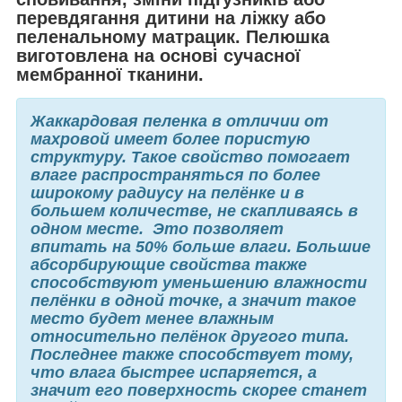
перевдягання дитини на ліжку або
пеленальному матрацик. Пелюшка
виготовлена на основі сучасної
мембранної тканини.
Жаккардовая пеленка в отличии от
махровой имеет более пористую
структуру. Такое свойство помогает
влаге распространяться по более
широкому радиусу на пелёнке и в
большем количестве, не скапливаясь в
одном месте. Это позволяет
впитать на 50% больше влаги. Большие
абсорбирующие свойства также
способствуют уменьшению влажности
пелёнки в одной точке, а значит такое
место будет менее влажным
относительно пелёнок другого типа.
Последнее также способствует тому,
что влага быстрее испаряется, а
значит его поверхность скорее станет