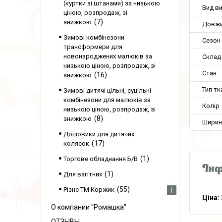
(куртки зі штанами) за низькою
Вид в
ціною, розпродаж, зі
7
знижкою
Довжи
Зимові комбінезони
Сезон
трансформери для
новонароджених малюків за
Склад
низькою ціною, розпродаж, зі
Стан
16
знижкою
Тип тк
Зимові дитячі цільні, суцільні
комбінезони для малюків за
Колір
низькою ціною, розпродаж, зі
8
знижкою
Ширин
Дощовики для дитячих
17
колясок
1
Торгове обладнання Б/В
Інф
1
Для вагітних
55
Різне ТМ Коржик
Ціна:
О компании "Ромашка"
ОТЗЫВЫ