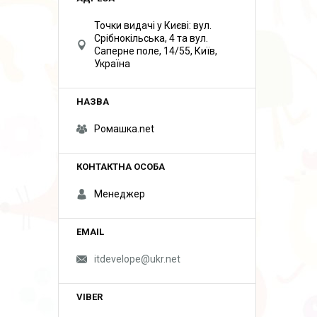
Точки видачі у Києві: вул.
Срібнокільська, 4 та вул.
Саперне поле, 14/55, Київ,
Україна
Ромашка.net
Менеджер
itdevelope@ukr.net