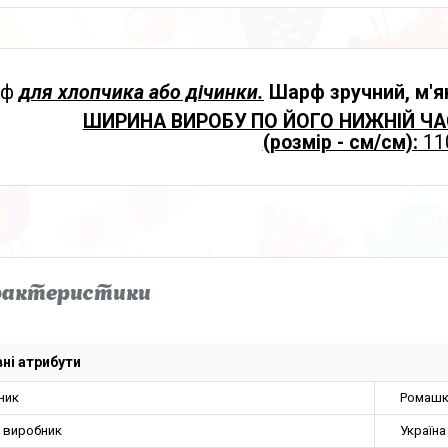
рф
для хлопчика або дічинки.
Шарф зручний, м'я
ШИРИНА ВИРОБУ ПО ЙОГО НИЖНІЙ ЧА
(розмір - см/см):
11
рактеристики
ні атрибути
ник
Ромашк
а виробник
Україна