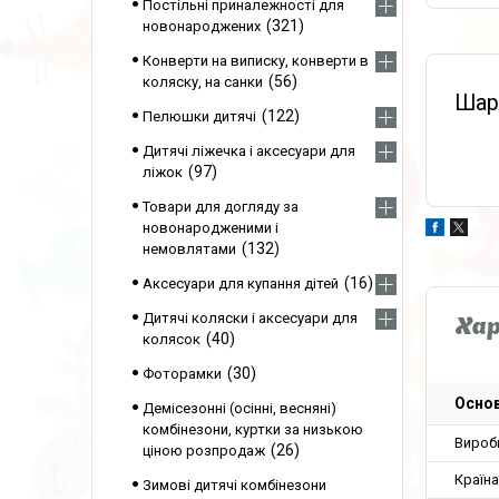
Постільні приналежності для
321
новонароджених
Конверти на виписку, конверти в
56
коляску, на санки
Ша
122
Пелюшки дитячі
Дитячі ліжечка і аксесуари для
97
ліжок
Товари для догляду за
новонародженими і
132
немовлятами
16
Аксесуари для купання дітей
Дитячі коляски і аксесуари для
Ха
40
колясок
30
Фоторамки
Основ
Демісезонні (осінні, весняні)
комбінезони, куртки за низькою
Вироб
26
ціною розпродаж
Країн
Зимові дитячі комбінезони