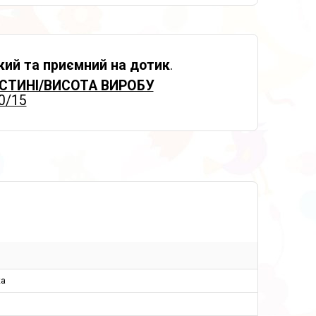
кий та приємний на дотик
.
СТИНІ/ВИСОТА ВИРОБУ
0/15
а