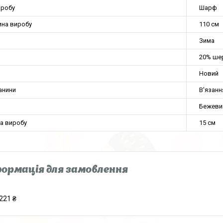
иробу
Шарф
на виробу
110 см
Зима
20% шер
Новий
анини
В'язанн
Бежеви
а виробу
15 см
ормація для замовлення
221 ₴