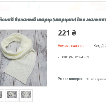
ский вязаный шарф (шарфик) для мальчик
221 ₴
Немає в наявності
Код:
Д-
+380 (97) 012-43-63
поверненн