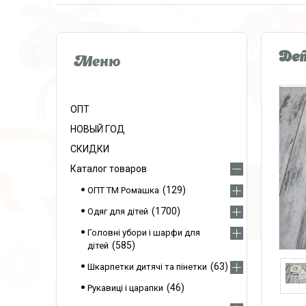
Дет
ОПТ
НОВЫЙ ГОД
СКИДКИ
Каталог товаров
129
ОПТ ТМ Ромашка
1700
Одяг для дітей
Головні убори і шарфи для
585
дітей
63
Шкарпетки дитячі та пінетки
46
Рукавиці і царапки