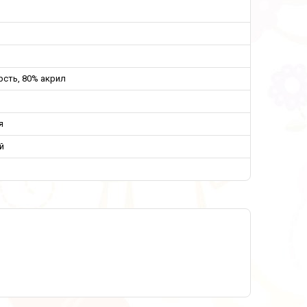
сть, 80% акрил
я
й