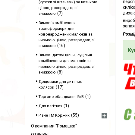
персп
(куртки зі штанами) за низькою
силік
ціною, розпродаж, зі
дихаю
7
знижкою
вироб
Зимові комбінезони
запахи
трансформери для
Розмі
новонароджених малюків за
низькою ціною, розпродаж, зі
16
знижкою
Ку
Зимові дитячі цільні, суцільні
комбінезони для малюків за
низькою ціною, розпродаж, зі
8
знижкою
Дощовики для дитячих
17
колясок
1
Торгове обладнання Б/В
1
Для вагітних
55
Різне ТМ Коржик
О компании "Ромашка"
ОТЗЫВЫ