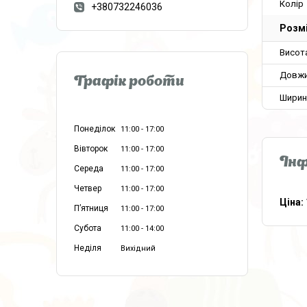
Колір
+380732246036
Розм
Висот
Довжи
Графік роботи
Ширин
Понеділок
11:00
17:00
Вівторок
11:00
17:00
Інф
Середа
11:00
17:00
Четвер
11:00
17:00
Ціна:
Пʼятниця
11:00
17:00
Субота
11:00
14:00
Неділя
Вихідний