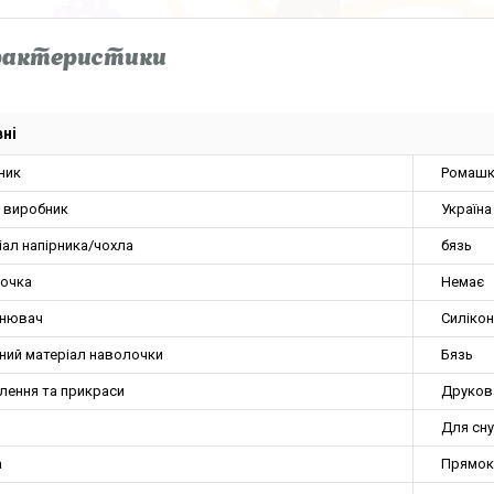
рактеристики
ні
ник
Ромашк
а виробник
Україна
іал напірника/чохла
бязь
очка
Немає
нювач
Силіко
ний матеріал наволочки
Бязь
лення та прикраси
Друков
Для сну
а
Прямок