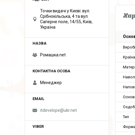
Точки видачі у Києві: вул.
Ха
Срібнокільська, 4 та вул.
Саперне поле, 14/55, Київ,
Україна
Основ
Вироб
Ромашка.net
Країн
Матер
Навол
Менеджер
Напов
Основ
Оздоб
itdevelope@ukr.net
Тип
Форм