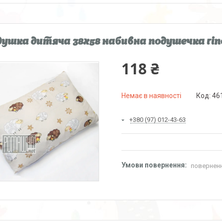
ушка дитяча 38х58 набивна подушечка гіп
118 ₴
Немає в наявності
Код:
46
+380 (97) 012-43-63
поверненн