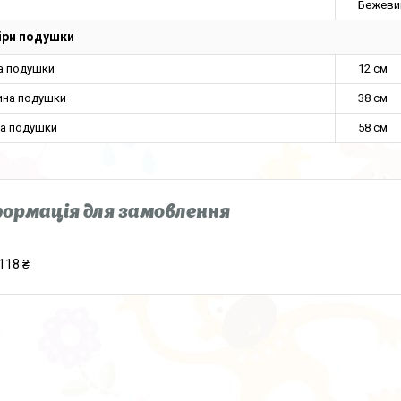
Бежеви
іри подушки
а подушки
12 см
на подушки
38 см
а подушки
58 см
ормація для замовлення
118 ₴