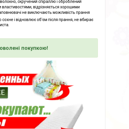
 волокно, скручений спіраллю і оброблений
и властивостями, відрізняється хорошими
 наповнювачі не виключають можливість прання
 сохне і відновлює об'єм після прання, не вбирає
иста.
доволені покупкою!