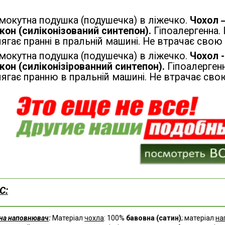
мокутна подушка (подушечка) в ліжечко.
Чохол 
кон (силіконізований синтепон).
Гіпоалергенна.
ягає пранні в пральній машині. Не втрачає свою
мокутна подушка (подушечка) в ліжечко.
Чохол 
кон (силіконізірованний синтепон).
Гіпоалергенн
ягає пранню в пральній машині. Не втрачає сво
С:
на наповнювач
:
Матеріал
чохла
: 100%
бавовна (сатин)
; матеріал
на