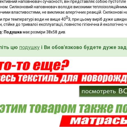
ективний наповнювач сучасності, він представляє собою пустотіле
оном. Силіконовий наповнювач володіє високими теплоізоляційним
чими властивостями, не викликає алергічних реакцій. Силіконові
0
и при температурі води не вище 40
З, при цьому виріб дуже швидко
, стійке до тривалої експлуатації, повністю гігієнічна й екологічно ч
р
:
Подушка
має розміри 38х58 див.
піть цю
подушку
і
Ви обов'язково будете дуже за