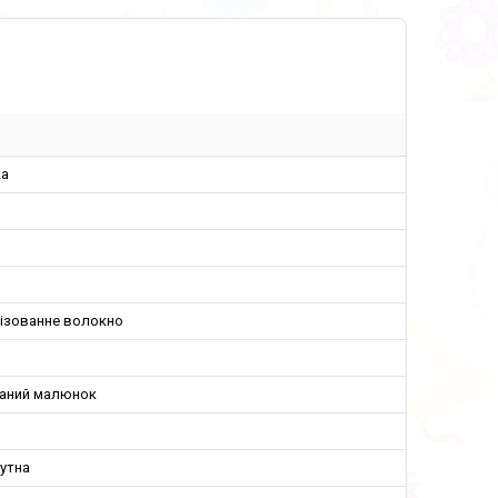
а
нізованне волокно
аний малюнок
утна