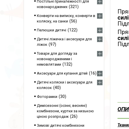
Постільні приналежності для
321
новонароджених
Пря
Конверти на виписку, конверти в
силі
56
коляску, на санки
Підл
122
Пелюшки дитячі
Пря
силі
Дитячі ліжечка і аксесуари для
Підл
97
ліжок
Товари для догляду за
новонародженими і
132
немовлятами
16
Аксесуари для купання дітей
Дитячі коляски і аксесуари для
40
колясок
30
Фоторамки
Демісезонні (осінні, весняні)
ОПИ
комбінезони, куртки за низькою
26
ціною розпродаж
Ткани
Зимові дитячі комбінезони