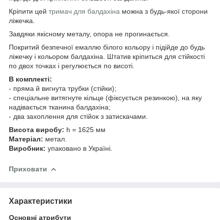
Кріпити цей
тримач для балдахіна
можна з будь-якої сторони
ліжечка.
Завдяки якісному металу, опора не прогинається.
Покритий безпечної емаллю білого кольору і підійде до будь
ліжечку і кольором балдахіна. Штатив кріпиться для стійкості
по двох точках і регулюється по висоті.
В комплекті:
- пряма й вигнута трубки (стійки);
- спеціальне витягнуте кільце (фіксується резинкою), на яку
надівається тканина балдахіна;
- два захоплення для стійок з затискачами.
Висота виробу:
h =
1625 мм
Матеріал:
метал.
Виробник:
упаковано в Україні.
Приховати
Характеристики
Основні атрибути