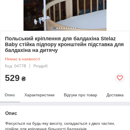
Польський кріплення для балдахіна Stelaz
Baby стійка підпору кронштейн підставка для
балдахіна на дитячу
Немає в наявності
Код: 0477В
Роздріб
529
₴
Опис
Характеристики
Відгуки про товар
Доставка
Опис
Фіксується на будь-яку висоту, складається з двох частин,
підійде для кріплення більшості балдахінів.