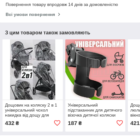
Повернення товару впродовж 14 днів за домовленістю
Всі умови повернення
З цим товаром також замовляють
Дощовик на коляску 2 в 1
Універсальний
Дощо
універсальний чохол
підстаканник для дитячого
люль
накидка від дощу для
візочка дитячої коляски
вікн
коляски та люльки з
мам пляшечки самоката
вико
432
187
421
₴
₴
віконцем
велосипеда тримач
або 
склянки ЧР01
(39