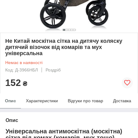
Не Китай москітна сітка на дитячу коляску
дитячий візочок від комарів та мух
універсальна
Немає в наявності
Код: Д-3966НБЛ
Роздріб
152
₴
Опис
Характеристики
Відгуки про товар
Доставка
Опис
Універсальна антимоскітна (москітна)
сітка від комах (комарів, мух тощо).