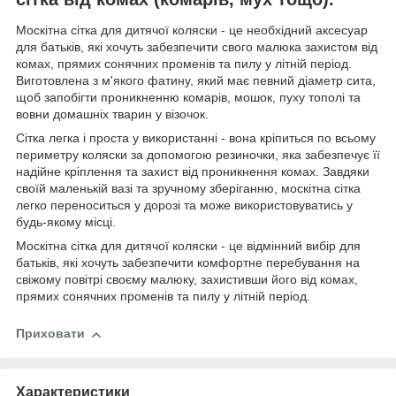
Москітна сітка для дитячої коляски - це необхідний аксесуар
для батьків, які хочуть забезпечити свого малюка захистом від
комах, прямих сонячних променів та пилу у літній період.
Виготовлена з м'якого фатину, який має певний діаметр сита,
щоб запобігти проникненню комарів, мошок, пуху тополі та
вовни домашніх тварин у візочок.
Сітка легка і проста у використанні - вона кріпиться по всьому
периметру коляски за допомогою резиночки, яка забезпечує її
надійне кріплення та захист від проникнення комах. Завдяки
своїй маленькій вазі та зручному зберіганню, москітна сітка
легко переноситься у дорозі та може використовуватись у
будь-якому місці.
Москітна сітка для дитячої коляски - це відмінний вибір для
батьків, які хочуть забезпечити комфортне перебування на
свіжому повітрі своєму малюку, захистивши його від комах,
прямих сонячних променів та пилу у літній період.
Приховати
Характеристики